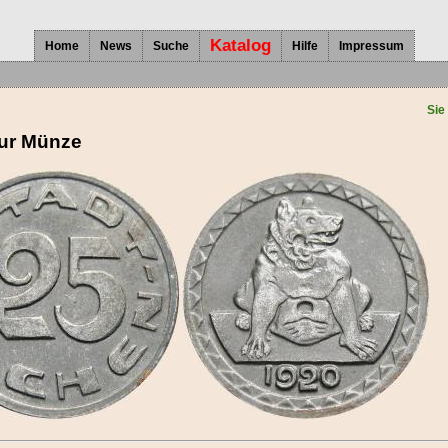
Katalog
Home
News
Suche
Hilfe
Impressum
Sie
zur Münze