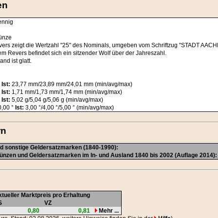
en
ennig
ünze
vers zeigt die Wertzahl "25" des Nominals, umgeben vom Schriftzug "STADT AACH
em Revers befindet sich ein sitzender Wolf über der Jahreszahl.
nd ist glatt.
-
Ist:
23,77 mm/23,89 mm/24,01 mm (min/avg/max)
-
Ist:
1,71 mm/1,73 mm/1,74 mm (min/avg/max)
-
Ist:
5,02 g/5,04 g/5,06 g (min/avg/max)
,00 °
Ist:
3,00 °/4,00 °/5,00 ° (min/avg/max)
rn
 sonstige Geldersatzmarken (1840-1990):
nzen und Geldersatzmarken im In- und Ausland 1840 bis 2002 (Auflage 2014):
tueller Marktpreis pro Erhaltung
S
VZ
0,80
0,81
Mehr ...