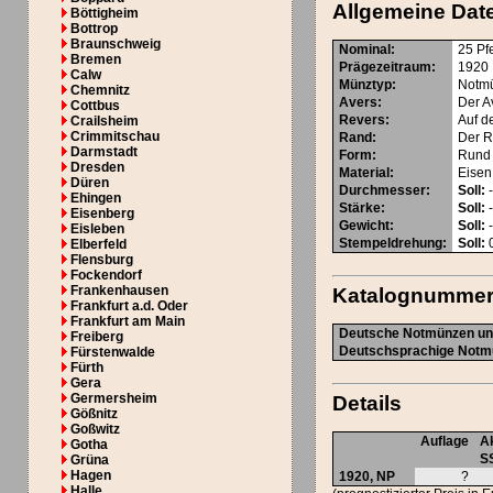
Allgemeine Dat
Böttigheim
Bottrop
Braunschweig
Nominal
:
25 Pf
Bremen
Prägezeitraum
:
1920
Calw
Münztyp
:
Notm
Chemnitz
Avers
:
Der A
Cottbus
Revers
:
Auf d
Crailsheim
Crimmitschau
Rand
:
Der Ra
Darmstadt
Form
:
Rund
Dresden
Material
:
Eisen
Düren
Durchmesser
:
Soll:
Ehingen
Stärke
:
Soll:
Eisenberg
Gewicht
:
Soll:
Eisleben
Stempeldrehung
:
Soll:
0
Elberfeld
Flensburg
Fockendorf
Frankenhausen
Katalognumme
Frankfurt a.d. Oder
Frankfurt am Main
Deutsche Notmünzen und
Freiberg
Deutschsprachige Notmü
Fürstenwalde
Fürth
Gera
Germersheim
Details
Gößnitz
Goßwitz
Auflage
Ak
Gotha
S
Grüna
Hagen
1920,
NP
?
Halle