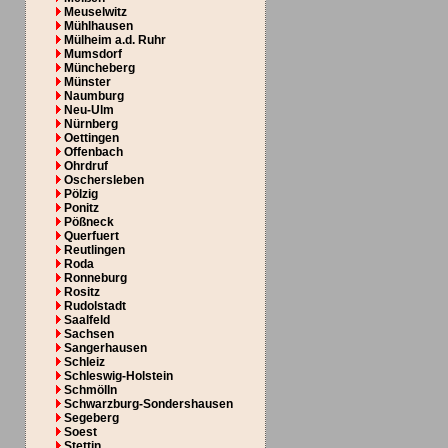
Meuselwitz
Mühlhausen
Mülheim a.d. Ruhr
Mumsdorf
Müncheberg
Münster
Naumburg
Neu-Ulm
Nürnberg
Oettingen
Offenbach
Ohrdruf
Oschersleben
Pölzig
Ponitz
Pößneck
Querfuert
Reutlingen
Roda
Ronneburg
Rositz
Rudolstadt
Saalfeld
Sachsen
Sangerhausen
Schleiz
Schleswig-Holstein
Schmölln
Schwarzburg-Sondershausen
Segeberg
Soest
Stettin