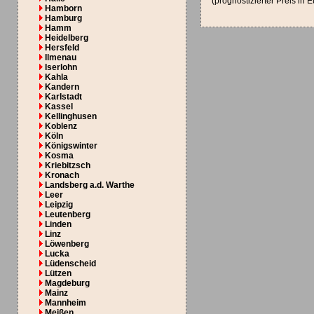
(prognostizierter Preis in 
Hamborn
Hamburg
Hamm
Heidelberg
Hersfeld
Ilmenau
Iserlohn
Kahla
Kandern
Karlstadt
Kassel
Kellinghusen
Koblenz
Köln
Königswinter
Kosma
Kriebitzsch
Kronach
Landsberg a.d. Warthe
Leer
Leipzig
Leutenberg
Linden
Linz
Löwenberg
Lucka
Lüdenscheid
Lützen
Magdeburg
Mainz
Mannheim
Meißen