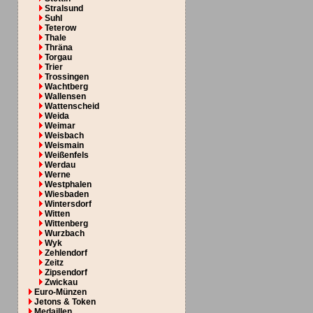
Stralsund
Suhl
Teterow
Thale
Thräna
Torgau
Trier
Trossingen
Wachtberg
Wallensen
Wattenscheid
Weida
Weimar
Weisbach
Weismain
Weißenfels
Werdau
Werne
Westphalen
Wiesbaden
Wintersdorf
Witten
Wittenberg
Wurzbach
Wyk
Zehlendorf
Zeitz
Zipsendorf
Zwickau
Euro-Münzen
Jetons & Token
Medaillen