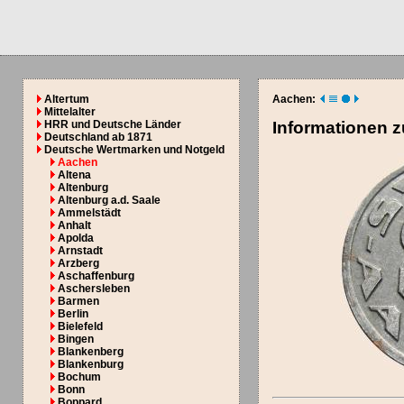
Altertum
Aachen:
Mittelalter
HRR und Deutsche Länder
Informationen 
Deutschland ab 1871
Deutsche Wertmarken und Notgeld
Aachen
Altena
Altenburg
Altenburg a.d. Saale
Ammelstädt
Anhalt
Apolda
Arnstadt
Arzberg
Aschaffenburg
Aschersleben
Barmen
Berlin
Bielefeld
Bingen
Blankenberg
Blankenburg
Bochum
Bonn
Boppard