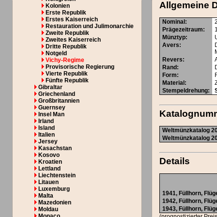
Allgemeine 
Kolonien
Erste Republik
Erstes Kaiserreich
Nominal
:
Restauration und Julimonarchie
Prägezeitraum
:
Zweite Republik
Münztyp
:
Zweites Kaiserreich
Avers
:
Dritte Republik
Notgeld
Revers
:
Vichy-Regime
Provisorische Regierung
Rand
:
Vierte Republik
Form
:
Fünfte Republik
Material
:
Gibraltar
Stempeldrehung
:
Griechenland
Großbritannien
Guernsey
Katalognum
Insel Man
Irland
Island
Weltmünzkatalog 20
Italien
Weltmünzkatalog 20
Jersey
Kasachstan
Kosovo
Details
Kroatien
Lettland
Liechtenstein
Litauen
Luxemburg
1941,
Füllhorn
, Flüg
Malta
1942,
Füllhorn
, Flüg
Mazedonien
1943,
Füllhorn
, Flüg
Moldau
Monaco
(prognostizierter Prei