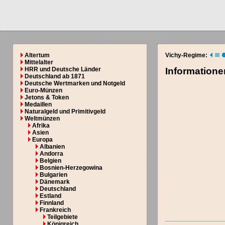
Altertum
Vichy-Regime:
Mittelalter
HRR und Deutsche Länder
Information
Deutschland ab 1871
Deutsche Wertmarken und Notgeld
Euro-Münzen
Jetons & Token
Medaillen
Naturalgeld und Primitivgeld
Weltmünzen
Afrika
Asien
Europa
Albanien
Andorra
Belgien
Bosnien-Herzegowina
Bulgarien
Dänemark
Deutschland
Estland
Finnland
Frankreich
Teilgebiete
Königreich