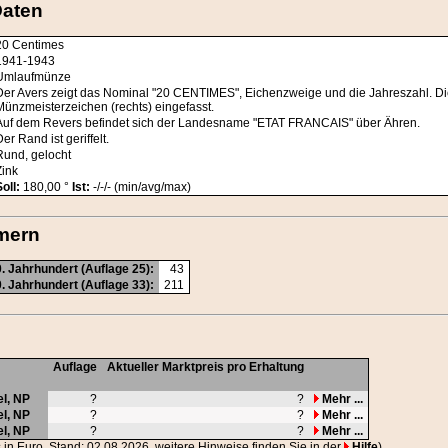
Daten
20 Centimes
1941-1943
Umlaufmünze
Der Avers zeigt das Nominal "20 CENTIMES", Eichenzweige und die Jahreszahl. Di
Münzmeisterzeichen (rechts) eingefasst.
Auf dem Revers befindet sich der Landesname "ETAT FRANCAIS" über Ähren.
Der Rand ist geriffelt.
Rund, gelocht
Zink
Soll:
180,00 °
Ist:
-/-/- (min/avg/max)
mern
. Jahrhundert (Auflage 25):
43
. Jahrhundert (Auflage 33):
211
Auflage
Aktueller Marktpreis pro Erhaltung
el,
NP
?
?
Mehr ...
el,
NP
?
?
Mehr ...
el,
NP
?
?
Mehr ...
s in Euro, Stand: 02.08.2026, weitere Hinweise finden Sie in der
Hilfe
)