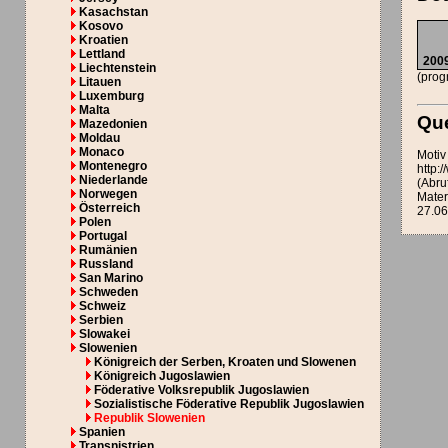
Kasachstan
Kosovo
Kroatien
Lettland
200
Liechtenstein
(prog
Litauen
Luxemburg
Malta
Que
Mazedonien
Moldau
Monaco
Motiv
Montenegro
http:
Niederlande
(Abru
Norwegen
Mater
Österreich
27.06
Polen
Portugal
Rumänien
Russland
San Marino
Schweden
Schweiz
Serbien
Slowakei
Slowenien
Königreich der Serben, Kroaten und Slowenen
Königreich Jugoslawien
Föderative Volksrepublik Jugoslawien
Sozialistische Föderative Republik Jugoslawien
Republik Slowenien
Spanien
Transnistrien