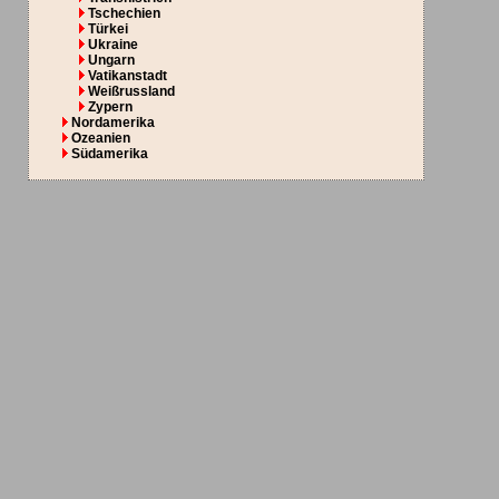
Tschechien
Türkei
Ukraine
Ungarn
Vatikanstadt
Weißrussland
Zypern
Nordamerika
Ozeanien
Südamerika