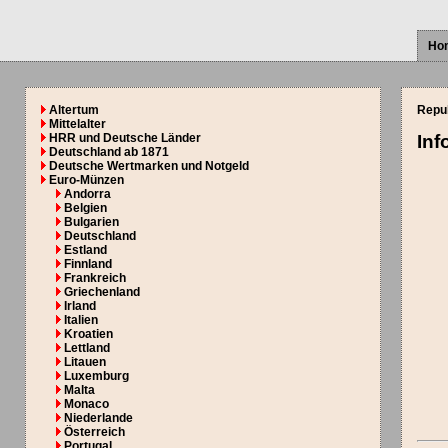
Ho
Altertum
Repub
Mittelalter
HRR und Deutsche Länder
Inf
Deutschland ab 1871
Deutsche Wertmarken und Notgeld
Euro-Münzen
Andorra
Belgien
Bulgarien
Deutschland
Estland
Finnland
Frankreich
Griechenland
Irland
Italien
Kroatien
Lettland
Litauen
Luxemburg
Malta
Monaco
Niederlande
Österreich
Portugal