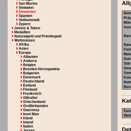
All
San Marino
Slowakei
Slowenien
Nom
Spanien
Prä
Vatikanstadt
Mün
Zypern
Ave
Jetons & Token
Medaillen
Rev
Naturalgeld und Primitivgeld
Weltmünzen
Afrika
Ran
Asien
For
Europa
Mate
Albanien
Dur
Andorra
Stä
Belgien
Gew
Bosnien-Herzegowina
Ste
Bulgarien
Dänemark
Küns
Deutschland
Nom
Estland
Bes
Finnland
Frankreich
Gibraltar
Ka
Griechenland
Großbritannien
Guernsey
Euro
Insel Man
Welt
Irland
Island
Italien
Det
Jersey