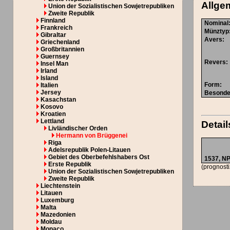
Allge
Union der Sozialistischen Sowjetrepubliken
Zweite Republik
Finnland
Nominal
Frankreich
Münztyp
Gibraltar
Avers
:
Griechenland
Großbritannien
Guernsey
Revers
:
Insel Man
Irland
Island
Form
:
Italien
Jersey
Besonde
Kasachstan
Kosovo
Kroatien
Lettland
Detail
Livländischer Orden
Hermann von Brüggenei
Riga
Adelsrepublik Polen-Litauen
Gebiet des Oberbefehlshabers Ost
1537,
N
Erste Republik
(prognosti
Union der Sozialistischen Sowjetrepubliken
Zweite Republik
Liechtenstein
Litauen
Luxemburg
Malta
Mazedonien
Moldau
Monaco