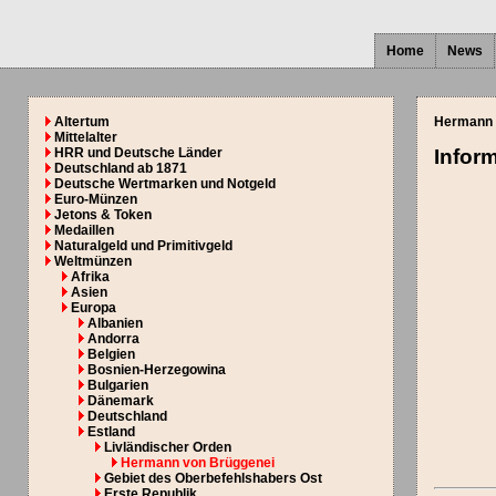
Home
News
Altertum
Hermann 
Mittelalter
HRR und Deutsche Länder
Infor
Deutschland ab 1871
Deutsche Wertmarken und Notgeld
Euro-Münzen
Jetons & Token
Medaillen
Naturalgeld und Primitivgeld
Weltmünzen
Afrika
Asien
Europa
Albanien
Andorra
Belgien
Bosnien-Herzegowina
Bulgarien
Dänemark
Deutschland
Estland
Livländischer Orden
Hermann von Brüggenei
Gebiet des Oberbefehlshabers Ost
Erste Republik