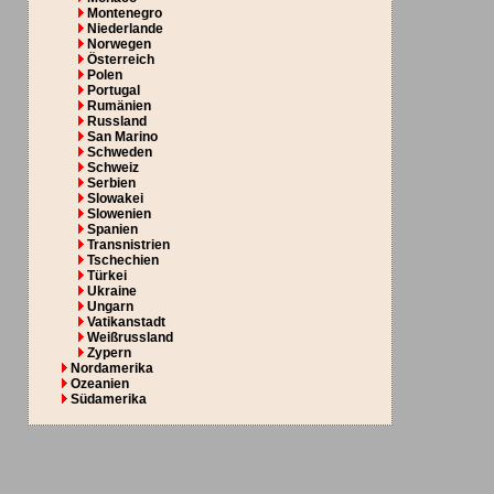
Montenegro
Niederlande
Norwegen
Österreich
Polen
Portugal
Rumänien
Russland
San Marino
Schweden
Schweiz
Serbien
Slowakei
Slowenien
Spanien
Transnistrien
Tschechien
Türkei
Ukraine
Ungarn
Vatikanstadt
Weißrussland
Zypern
Nordamerika
Ozeanien
Südamerika