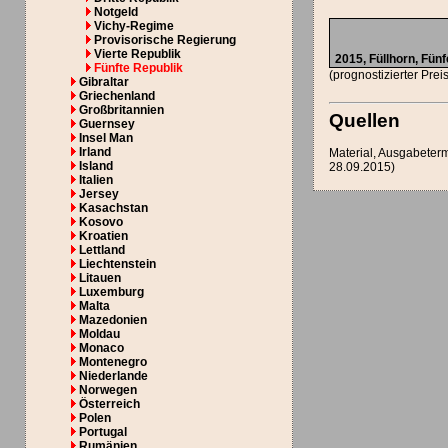
Notgeld
Vichy-Regime
Provisorische Regierung
Vierte Republik
2015,
Füllhorn
, Fün
Fünfte Republik
(prognostizierter Prei
Gibraltar
Griechenland
Großbritannien
Quellen
Guernsey
Insel Man
Irland
Material, Ausgabeterm
Island
28.09.2015)
Italien
Jersey
Kasachstan
Kosovo
Kroatien
Lettland
Liechtenstein
Litauen
Luxemburg
Malta
Mazedonien
Moldau
Monaco
Montenegro
Niederlande
Norwegen
Österreich
Polen
Portugal
Rumänien