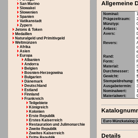
Allgemeine 
San Marino
Slowakei
Slowenien
Nominal
:
Spanien
Prägezeitraum
:
Vatikanstadt
Münztyp
:
Zypern
Anlass
:
Jetons & Token
Avers
:
Medaillen
Naturalgeld und Primitivgeld
Weltmünzen
Revers
:
Afrika
Asien
Europa
Rand
:
Albanien
Form
:
Andorra
Material
:
Belgien
Durchmesser
:
Bosnien-Herzegowina
Gewicht
:
Bulgarien
Stempeldrehung
:
Dänemark
Deutschland
Ausgabetermin
:
Estland
Nominalwert
:
Finnland
Materialwert:
Frankreich
Teilgebiete
Königreich
Katalognum
Kolonien
Erste Republik
Erstes Kaiserreich
Euro Münzkatalog (
Restauration und Julimonarchie
Zweite Republik
Zweites Kaiserreich
Details
Dritte Republik