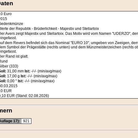
Daten
10 Euro
2015
Gedenkmünze
Werte der Republik - Brüderlichkeit - Majestix und Stellartoix
Der Avers zeigt Majestix und Stellartoix. Das Motiv wird vom Namen "UDERZO",
eingefasst.
Auf dem Revers befindet sich das Nominal "EURO 10", umgeben von Zweigen, d
dem Symbol der Prägestätte (rechts unten) und dem Münzmeisterzeichen (rechts ob
eingefasst.
Der Rand ist glatt.
Rund
Silber (333)
Soll:
31,00 mm
Ist:
-/-/- (min/avg/max)
Soll:
17,00 g
Ist:
-/-/- (min/avg/max)
Soll:
0,00 °
Ist:
-/-/- (min/avg/max)
30.03.2015
10
EUR
9,10 EUR (Stand: 02.08.2026)
mern
Auflage 17):
921