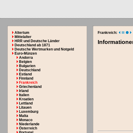
Altertum
Frankreich:
Mittelalter
HRR und Deutsche Länder
Information
Deutschland ab 1871
Deutsche Wertmarken und Notgeld
Euro-Münzen
Andorra
Belgien
Bulgarien
Deutschland
Estland
Finnland
Frankreich
Griechenland
Irland
Italien
Kroatien
Lettland
Litauen
Luxemburg
Malta
Monaco
Niederlande
Österreich
Portugal