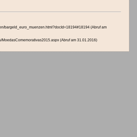
gaben/bargeld_euro_muenzen.html?docId=18194#18194 (Abruf am
MoedasComemorativas2015.aspx (Abruf am 31.01.2016)