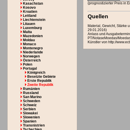
(prognostizierter Preis in 
Kasachstan
Kosovo
Kroatien
Quellen
Lettland
Liechtenstein
Litauen
Material, Gewicht, Stärk
Luxemburg
29.01.2016)
Malta
Anlass und Ausgabetermin v
Mazedonien
PT/NotaseMoedas/Moedas
Moldau
Künstler von http://www.e
Monaco
Montenegro
Niederlande
Norwegen
Österreich
Polen
Portugal
Königreich
Besetzte Gebiete
Erste Republik
Zweite Republik
Rumänien
Russland
San Marino
Schweden
Schweiz
Serbien
Slowakei
Slowenien
Spanien
Transnistrien
Tschechien