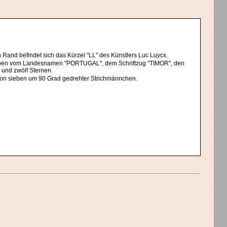
 Rand befindet sich das Kürzel "LL" des Künstlers Luc Luycx.
mgeben vom Landesnamen "PORTUGAL", dem Schriftzug "TIMOR", den
 und zwölf Sternen.
gt von sieben um 90 Grad gedrehter Strichmännchen.