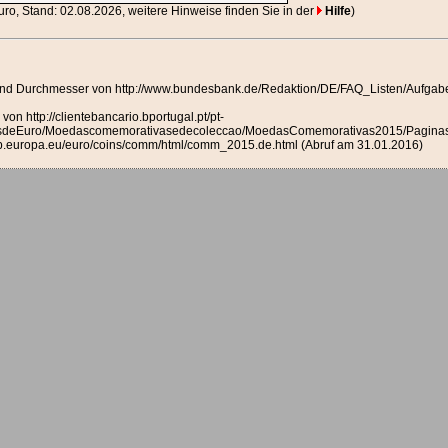
Euro, Stand: 02.08.2026, weitere Hinweise finden Sie in der
Hilfe
)
e und Durchmesser von http://www.bundesbank.de/Redaktion/DE/FAQ_Listen/Auf
on http://clientebancario.bportugal.pt/pt-
deEuro/Moedascomemorativasedecoleccao/MoedasComemorativas2015/Paginas/
cb.europa.eu/euro/coins/comm/html/comm_2015.de.html (Abruf am 31.01.2016)