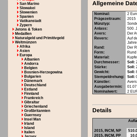
Allgemeine Dat
San Marino
Slowakei
Slowenien
Nominal
:
2 Eur
Spanien
Prägezeitraum
:
2015
Vatikanstadt
Münztyp
:
Sond
Zypern
Anlass
:
500. 
Jetons & Token
Avers
:
Der A
Medaillen
Naturalgeld und Primitivgeld
Revers
:
Auf d
Weltmünzen
Jahre
Afrika
Rand
:
Der R
Asien
Form
:
Rund
Europa
Material
:
Kupfer
Albanien
Durchmesser
:
Soll:
Andorra
Stärke
:
Soll:
Belgien
Gewicht
:
Soll:
8
Bosnien-Herzegowina
Bulgarien
Stempeldrehung
:
Soll:
0
Dänemark
Künstler
:
Avers
Deutschland
Ausgabetermin
:
01.07
Estland
Nominalwert
:
2
EU
Finnland
Frankreich
Gibraltar
Griechenland
Details
Großbritannien
Guernsey
Insel Man
Aufl
Irland
Island
2015,
INCM
,
NP
510.
Italien
2015,
INCM
,
PP
10.
Jersey