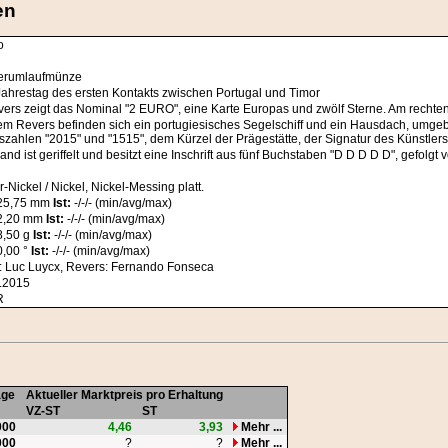
en
o
erumlaufmünze
Jahrestag des ersten Kontakts zwischen Portugal und Timor
vers zeigt das Nominal "2 EURO", eine Karte Europas und zwölf Sterne. Am rechten
em Revers befinden sich ein portugiesisches Segelschiff und ein Hausdach, u
szahlen "2015" und "1515", dem Kürzel der Prägestätte, der Signatur des Künstlers
and ist geriffelt und besitzt eine Inschrift aus fünf Buchstaben "D D D D D", gefol
-Nickel / Nickel, Nickel-Messing platt.
25,75 mm
Ist:
-/-/- (min/avg/max)
2,20 mm
Ist:
-/-/- (min/avg/max)
,50 g
Ist:
-/-/- (min/avg/max)
,00 °
Ist:
-/-/- (min/avg/max)
: Luc Luycx, Revers: Fernando Fonseca
.2015
R
age
Aktueller Marktpreis pro Erhaltung
VZ-ST
ST
000
4,46
3,93
Mehr ...
000
?
?
Mehr ...