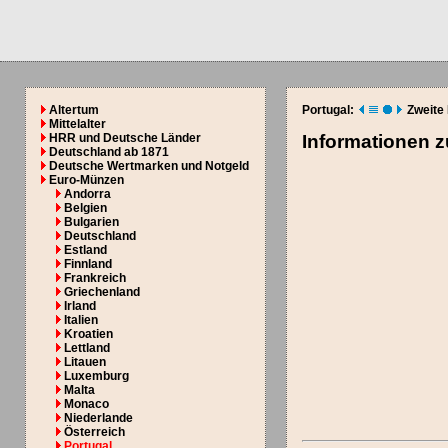
Altertum
Portugal:
Zweite
Mittelalter
HRR und Deutsche Länder
Informationen 
Deutschland ab 1871
Deutsche Wertmarken und Notgeld
Euro-Münzen
Andorra
Belgien
Bulgarien
Deutschland
Estland
Finnland
Frankreich
Griechenland
Irland
Italien
Kroatien
Lettland
Litauen
Luxemburg
Malta
Monaco
Niederlande
Österreich
Portugal