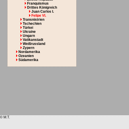
Franquismus
Drittes Königreich
Juan Carlos I.
Felipe VI.
Transnistrien
Tschechien
Türkei
Ukraine
Ungarn
Vatikanstadt
Weißrussland
Zypern
Nordamerika
Ozeanien
Südamerika
© M.T.