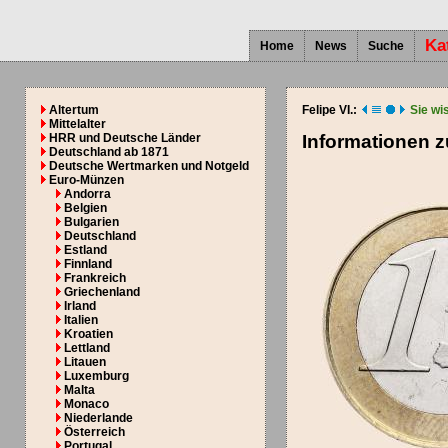
Ka
Home
News
Suche
Altertum
Felipe VI.:
Sie wi
Mittelalter
HRR und Deutsche Länder
Informationen 
Deutschland ab 1871
Deutsche Wertmarken und Notgeld
Euro-Münzen
Andorra
Belgien
Bulgarien
Deutschland
Estland
Finnland
Frankreich
Griechenland
Irland
Italien
Kroatien
Lettland
Litauen
Luxemburg
Malta
Monaco
Niederlande
Österreich
Portugal