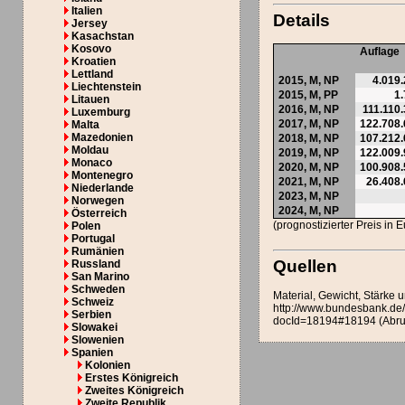
Italien
Details
Jersey
Kasachstan
Kosovo
Auflage
Kroatien
Lettland
2015,
M
,
NP
4.019
Liechtenstein
2015,
M
,
PP
1
Litauen
2016,
M
,
NP
111.110
Luxemburg
2017,
M
,
NP
122.708
Malta
Mazedonien
2018,
M
,
NP
107.212
Moldau
2019,
M
,
NP
122.009
Monaco
2020,
M
,
NP
100.908
Montenegro
2021,
M
,
NP
26.408
Niederlande
2023,
M
,
NP
Norwegen
2024,
M
,
NP
Österreich
(prognostizierter Preis in 
Polen
Portugal
Rumänien
Quellen
Russland
San Marino
Schweden
Material, Gewicht, Stärke
Schweiz
http://www.bundesbank.d
Serbien
docId=18194#18194 (Abru
Slowakei
Slowenien
Spanien
Kolonien
Erstes Königreich
Zweites Königreich
Zweite Republik