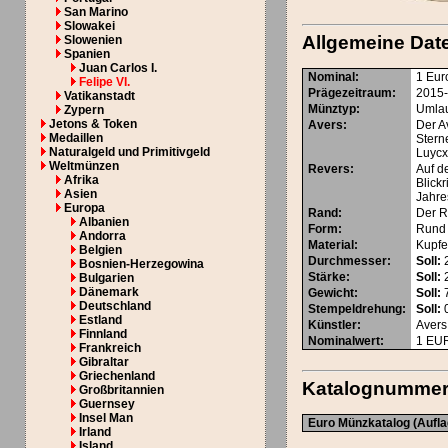
San Marino
Slowakei
Allgemeine Dat
Slowenien
Spanien
Juan Carlos I.
Nominal
:
1 Eur
Felipe VI.
Prägezeitraum
:
2015-.
Vatikanstadt
Münztyp
:
Umla
Zypern
Jetons & Token
Avers
:
Der A
Medaillen
Stern
Naturalgeld und Primitivgeld
Luycx
Weltmünzen
Revers
:
Auf d
Afrika
Blick
Asien
Jahre
Europa
Rand
:
Der R
Albanien
Form
:
Rund
Andorra
Material
:
Kupfer
Belgien
Durchmesser
:
Soll:
Bosnien-Herzegowina
Stärke
:
Soll:
Bulgarien
Dänemark
Gewicht
:
Soll:
7
Deutschland
Stempeldrehung
:
Soll:
0
Estland
Künstler
:
Avers
Finnland
Nominalwert
:
1
EU
Frankreich
Gibraltar
Griechenland
Katalognumme
Großbritannien
Guernsey
Insel Man
Euro Münzkatalog (Aufla
Irland
Island