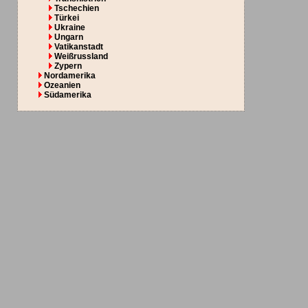
Tschechien
Türkei
Ukraine
Ungarn
Vatikanstadt
Weißrussland
Zypern
Nordamerika
Ozeanien
Südamerika