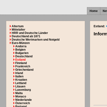
Home
Ne
Altertum
Estland:
Mittelalter
HRR und Deutsche Länder
Infor
Deutschland ab 1871
Deutsche Wertmarken und Notgeld
Euro-Münzen
Andorra
Belgien
Bulgarien
Deutschland
Estland
Finnland
Frankreich
Griechenland
Irland
Italien
Kroatien
Lettland
Litauen
Luxemburg
Malta
Monaco
Niederlande
Österreich
Portugal