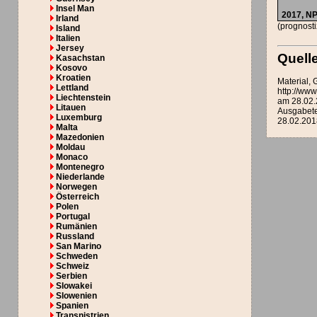
Insel Man
2017,
N
Irland
(prognosti
Island
Italien
Jersey
Quell
Kasachstan
Kosovo
Kroatien
Material,
Lettland
http://ww
Liechtenstein
am 28.02.
Litauen
Ausgabete
Luxemburg
28.02.201
Malta
Mazedonien
Moldau
Monaco
Montenegro
Niederlande
Norwegen
Österreich
Polen
Portugal
Rumänien
Russland
San Marino
Schweden
Schweiz
Serbien
Slowakei
Slowenien
Spanien
Transnistrien