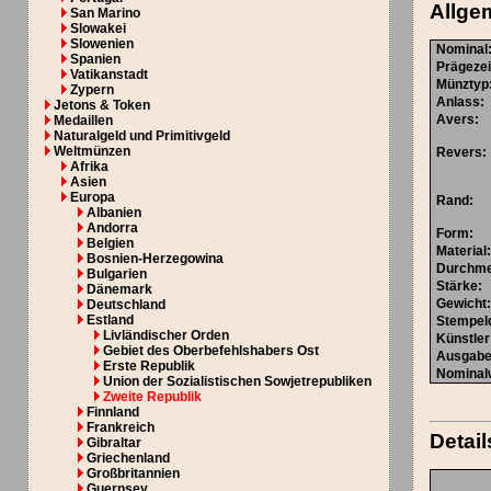
Allge
San Marino
Slowakei
Slowenien
Nominal
Spanien
Prägeze
Vatikanstadt
Münztyp
Zypern
Anlass
:
Jetons & Token
Avers
:
Medaillen
Naturalgeld und Primitivgeld
Weltmünzen
Revers
:
Afrika
Asien
Europa
Rand
:
Albanien
Andorra
Form
:
Belgien
Material
Bosnien-Herzegowina
Durchm
Bulgarien
Stärke
:
Dänemark
Gewicht
Deutschland
Estland
Stempel
Livländischer Orden
Künstler
Gebiet des Oberbefehlshabers Ost
Ausgabe
Erste Republik
Nominal
Union der Sozialistischen Sowjetrepubliken
Zweite Republik
Finnland
Frankreich
Detail
Gibraltar
Griechenland
Großbritannien
Guernsey