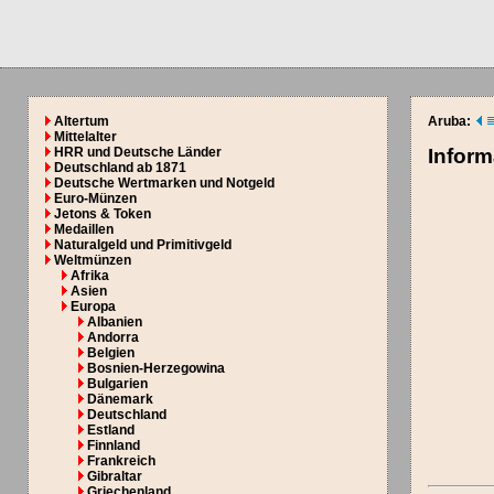
Altertum
Aruba:
Mittelalter
HRR und Deutsche Länder
Inform
Deutschland ab 1871
Deutsche Wertmarken und Notgeld
Euro-Münzen
Jetons & Token
Medaillen
Naturalgeld und Primitivgeld
Weltmünzen
Afrika
Asien
Europa
Albanien
Andorra
Belgien
Bosnien-Herzegowina
Bulgarien
Dänemark
Deutschland
Estland
Finnland
Frankreich
Gibraltar
Griechenland