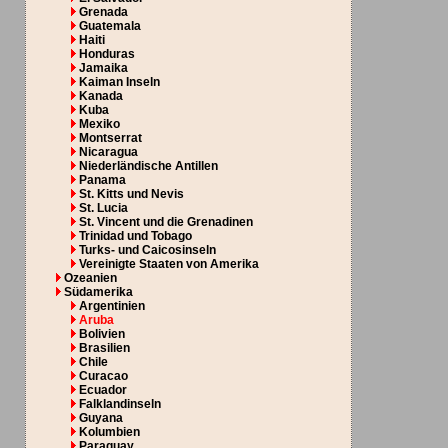
Grenada
Guatemala
Haiti
Honduras
Jamaika
Kaiman Inseln
Kanada
Kuba
Mexiko
Montserrat
Nicaragua
Niederländische Antillen
Panama
St. Kitts und Nevis
St. Lucia
St. Vincent und die Grenadinen
Trinidad und Tobago
Turks- und Caicosinseln
Vereinigte Staaten von Amerika
Ozeanien
Südamerika
Argentinien
Aruba
Bolivien
Brasilien
Chile
Curacao
Ecuador
Falklandinseln
Guyana
Kolumbien
Paraguay