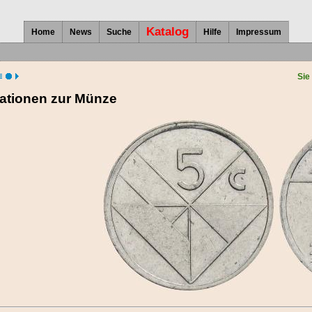
Katalog
Home
News
Suche
Hilfe
Impressum
Sie
ationen zur Münze