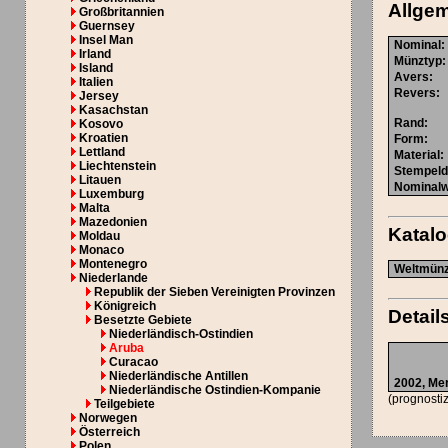
Allge
Großbritannien
Guernsey
Insel Man
Nominal
:
Irland
Münztyp
:
Island
Avers
:
Italien
Revers
:
Jersey
Kasachstan
Rand
:
Kosovo
Kroatien
Form
:
Lettland
Material
:
Liechtenstein
Stempel
Litauen
Nominalw
Luxemburg
Malta
Mazedonien
Katal
Moldau
Monaco
Montenegro
Weltmünzk
Niederlande
Republik der Sieben Vereinigten Provinzen
Königreich
Detail
Besetzte Gebiete
Niederländisch-Ostindien
Aruba
Curacao
Niederländische Antillen
2002,
Me
Niederländische Ostindien-Kompanie
(prognostiz
Teilgebiete
Norwegen
Österreich
Polen