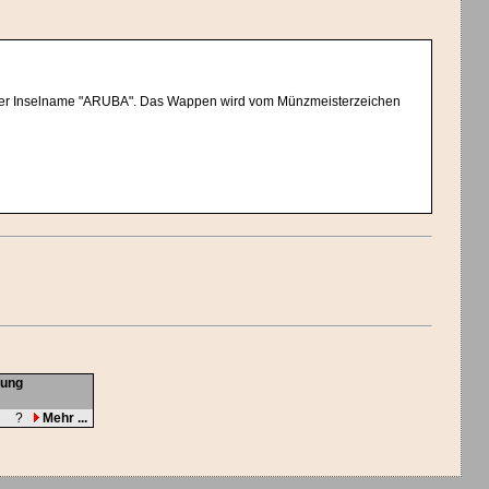
 der Inselname "ARUBA". Das Wappen wird vom Münzmeisterzeichen
tung
?
Mehr ...