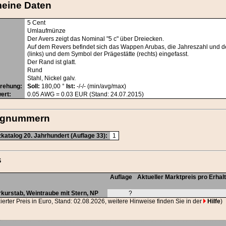
meine Daten
5 Cent
Umlaufmünze
Der Avers zeigt das Nominal "5 c" über Dreiecken.
Auf dem Revers befindet sich das Wappen Arubas, die Jahreszahl und
(links) und dem Symbol der Prägestätte (rechts) eingefasst.
Der Rand ist glatt.
Rund
Stahl, Nickel galv.
drehung
:
Soll:
180,00 °
Ist:
-/-/- (min/avg/max)
ert
:
0.05
AWG
= 0.03 EUR (Stand: 24.07.2015)
ognummern
atalog 20. Jahrhundert (Auflage 33):
1
s
Auflage
Aktueller Marktpreis pro Erhal
rkurstab
,
Weintraube mit Stern
,
NP
?
ierter Preis in Euro, Stand: 02.08.2026, weitere Hinweise finden Sie in der
Hilfe
)