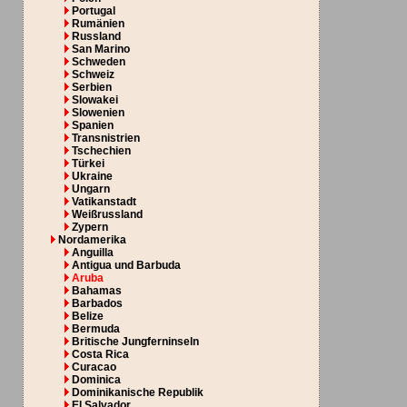
Portugal
Rumänien
Russland
San Marino
Schweden
Schweiz
Serbien
Slowakei
Slowenien
Spanien
Transnistrien
Tschechien
Türkei
Ukraine
Ungarn
Vatikanstadt
Weißrussland
Zypern
Nordamerika
Anguilla
Antigua und Barbuda
Aruba
Bahamas
Barbados
Belize
Bermuda
Britische Jungferninseln
Costa Rica
Curacao
Dominica
Dominikanische Republik
El Salvador