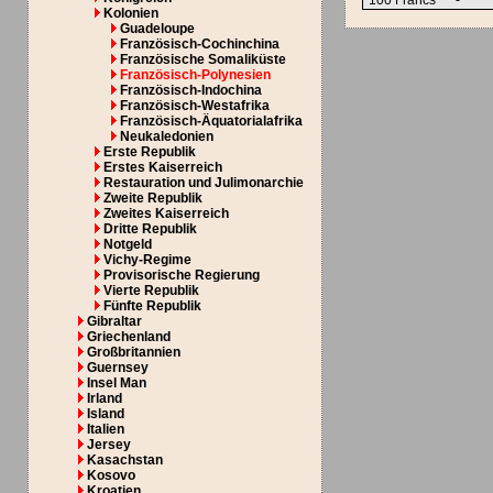
100 Francs
-
Kolonien
Guadeloupe
Französisch-Cochinchina
Französische Somaliküste
Französisch-Polynesien
Französisch-Indochina
Französisch-Westafrika
Französisch-Äquatorialafrika
Neukaledonien
Erste Republik
Erstes Kaiserreich
Restauration und Julimonarchie
Zweite Republik
Zweites Kaiserreich
Dritte Republik
Notgeld
Vichy-Regime
Provisorische Regierung
Vierte Republik
Fünfte Republik
Gibraltar
Griechenland
Großbritannien
Guernsey
Insel Man
Irland
Island
Italien
Jersey
Kasachstan
Kosovo
Kroatien