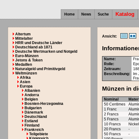
Katalog
Home
News
Suche
Altertum
Ansicht:
Mittelalter
HRR und Deutsche Länder
Deutschland ab 1871
Informatione
Deutsche Wertmarken und Notgeld
Euro-Münzen
Name:
Fra
Jetons & Token
Rolle:
Epo
Medaillen
Naturalgeld und Primitivgeld
Zeitraum:
188
Weltmünzen
Beschreibung:
Im 
Afrika
Fra
Asien
Europa
Münzen in di
Albanien
Andorra
Belgien
Nominal
Mater
Bosnien-Herzegowina
50 Centimes
Alumi
Bulgarien
1 Franc
Alumi
Dänemark
2 Francs
Alumi
Deutschland
5 Francs
Alumi
Estland
10 Francs
Nicke
Finnland
20 Francs
-
Frankreich
Teilgebiete
50 Francs
-
Königreich