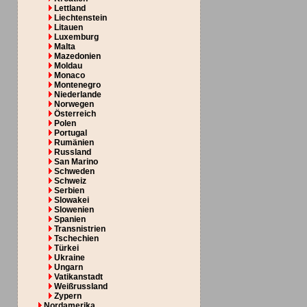
Lettland
Liechtenstein
Litauen
Luxemburg
Malta
Mazedonien
Moldau
Monaco
Montenegro
Niederlande
Norwegen
Österreich
Polen
Portugal
Rumänien
Russland
San Marino
Schweden
Schweiz
Serbien
Slowakei
Slowenien
Spanien
Transnistrien
Tschechien
Türkei
Ukraine
Ungarn
Vatikanstadt
Weißrussland
Zypern
Nordamerika