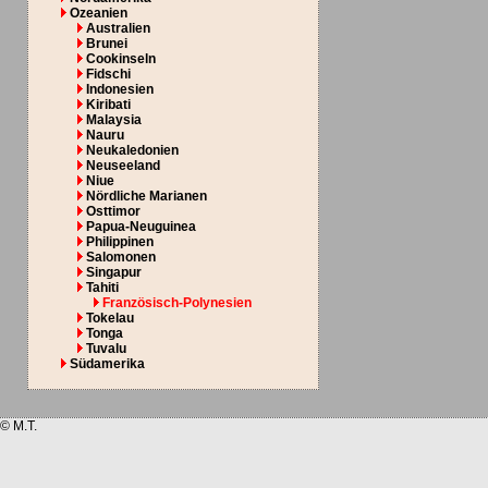
Ozeanien
Australien
Brunei
Cookinseln
Fidschi
Indonesien
Kiribati
Malaysia
Nauru
Neukaledonien
Neuseeland
Niue
Nördliche Marianen
Osttimor
Papua-Neuguinea
Philippinen
Salomonen
Singapur
Tahiti
Französisch-Polynesien
Tokelau
Tonga
Tuvalu
Südamerika
© M.T.