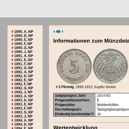
1890, A, NP
1890, D, NP
1890, E, NP
Informationen zum Münzdeta
1890, F, NP
1890, G, NP
1890, J, NP
1891, A, NP
1891, E, NP
1891, F, NP
1891, G, NP
1892, A, NP
1892, D, NP
1892, E, NP
1892, F, NP
5 Pfennig
, 1890-1915
, Kupfer-Nickel
1892, G, NP
1892, J, NP
aufgeprägtes Jahr
:
1914
AD
1893, A, NP
1893, D, NP
Prägestättenzeichen
:
E
1893, E, NP
Prägestätte
:
Muldenhütten
1893, F, NP
Herstellungsart
:
Spiegelglanzprägu
1893, G, NP
Eindeutig bestimmbar?
:
Ja
1893, J, NP
1894, A, NP
1894, D, NP
Wertentwicklung
1894, E, NP