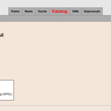
Katalog
Home
News
Suche
Hilfe
Impressum
il
ng (SPGL)