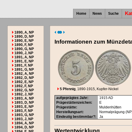
Ka
Home
News
Suche
1890, A, NP
1890, D, NP
1890, E, NP
Informationen zum Münzdeta
1890, F, NP
1890, G, NP
1890, J, NP
1891, A, NP
1891, E, NP
1891, F, NP
1891, G, NP
1892, A, NP
1892, D, NP
1892, E, NP
1892, F, NP
5 Pfennig
, 1890-1915
, Kupfer-Nickel
1892, G, NP
1892, J, NP
aufgeprägtes Jahr
:
1915
AD
1893, A, NP
1893, D, NP
Prägestättenzeichen
:
E
1893, E, NP
Prägestätte
:
Muldenhütten
1893, F, NP
Herstellungsart
:
Normalprägung (NP
1893, G, NP
Eindeutig bestimmbar?
:
Ja
1893, J, NP
1894, A, NP
1894, D, NP
Wertentwicklung
1894, E, NP