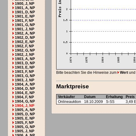
1900, J, NP
1901, A, NP
1901, D, NP
1901, E, NP
1901, F, NP
1901, G, NP
1901, J, NP
1902, A, NP
1902, D, NP
1902, E, NP
1902, F, NP
1902, G, NP
1902, J, NP
1903, A, NP
1903, D, NP
1903, E, NP
1903, F, NP
Bitte beachten Sie die Hinweise zum
Wert
und
1903, G, NP
1903, J, NP
1904, A, NP
Marktpreise
1904, D, NP
1904, E, NP
Verkäufer
Datum
Erhaltung
Preis
1904, F, NP
1904, G, NP
Onlineauktion
18.10.2009
S-SS
3,49 
1904, J, NP
1905, A, NP
1905, D, NP
1905, E, NP
1905, F, NP
1905, G, NP
1905, J, NP
1906, A, NP