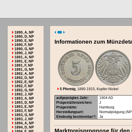
1890, A, NP
1890, D, NP
1890, E, NP
Informationen zum Münzdeta
1890, F, NP
1890, G, NP
1890, J, NP
1891, A, NP
1891, E, NP
1891, F, NP
1891, G, NP
1892, A, NP
1892, D, NP
1892, E, NP
1892, F, NP
5 Pfennig
, 1890-1915
, Kupfer-Nickel
1892, G, NP
1892, J, NP
aufgeprägtes Jahr
:
1904
AD
1893, A, NP
1893, D, NP
Prägestättenzeichen
:
J
1893, E, NP
Prägestätte
:
Hamburg
1893, F, NP
Herstellungsart
:
Normalprägung (NP
1893, G, NP
Eindeutig bestimmbar?
:
Ja
1893, J, NP
1894, A, NP
1894, D, NP
Marktpreisprognose für den 
1894, E, NP