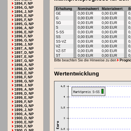
1894, F, NP
1894, G, NP
Erhaltung
Nominalwert
Materialwert
B
1894, J, NP
GE
0,00 EUR
0,00 EUR
0
1895, E, NP
G
0,00 EUR
0,00 EUR
0
1895, F, NP
SG
0,00 EUR
0,00 EUR
0
1895, G, NP
S
0,00 EUR
0,00 EUR
0
1896, A, NP
1896, E, NP
S-SS
0,00 EUR
0,00 EUR
0
1896, F, NP
SS
0,00 EUR
0,00 EUR
0
1896, G, NP
SS-VZ
0,00 EUR
0,00 EUR
0
1896, J, NP
VZ
0,00 EUR
0,00 EUR
0
1897, A, NP
VZ-ST
0,00 EUR
0,00 EUR
0
1897, D, NP
ST
0,00 EUR
0,00 EUR
0
1897, E, NP
Bitte beachten Sie die Hinweise zu den
Progn
1897, G, NP
1898, A, NP
1898, D, NP
Wertentwicklung
1898, E, NP
1898, F, NP
1898, G, NP
1898, J, NP
1899, A, NP
1899, D, NP
1899, E, NP
1899, F, NP
1899, G, NP
1899, J, NP
1900, A, NP
1900, D, NP
1900, E, NP
1900, F, NP
1900, G, NP