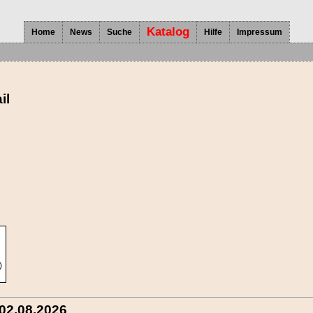
Katalog
Home
News
Suche
Hilfe
Impressum
il
)
02.08.2026