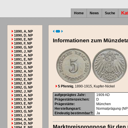
Ka
Home
News
Suche
1890, A, NP
1890, D, NP
1890, E, NP
Informationen zum Münzdeta
1890, F, NP
1890, G, NP
1890, J, NP
1891, A, NP
1891, E, NP
1891, F, NP
1891, G, NP
1892, A, NP
1892, D, NP
1892, E, NP
1892, F, NP
5 Pfennig
, 1890-1915
, Kupfer-Nickel
1892, G, NP
1892, J, NP
aufgeprägtes Jahr
:
1909
AD
1893, A, NP
1893, D, NP
Prägestättenzeichen
:
D
1893, E, NP
Prägestätte
:
München
1893, F, NP
Herstellungsart
:
Normalprägung (NP
1893, G, NP
Eindeutig bestimmbar?
:
Ja
1893, J, NP
1894, A, NP
1894, D, NP
Marktpreisprognose für den 
1894, E, NP