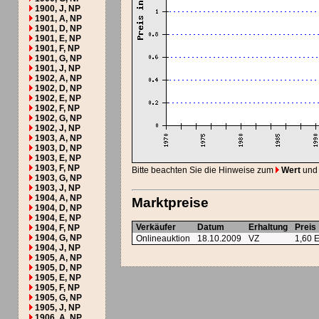
1900, J, NP
1901, A, NP
1901, D, NP
1901, E, NP
1901, F, NP
1901, G, NP
1901, J, NP
1902, A, NP
1902, D, NP
1902, E, NP
1902, F, NP
1902, G, NP
1902, J, NP
1903, A, NP
1903, D, NP
1903, E, NP
1903, F, NP
Bitte beachten Sie die Hinweise zum
Wert
und
1903, G, NP
1903, J, NP
1904, A, NP
Marktpreise
1904, D, NP
1904, E, NP
Verkäufer
Datum
Erhaltung
Preis
1904, F, NP
1904, G, NP
Onlineauktion
18.10.2009
VZ
1,60 
1904, J, NP
1905, A, NP
1905, D, NP
1905, E, NP
1905, F, NP
1905, G, NP
1905, J, NP
1906, A, NP