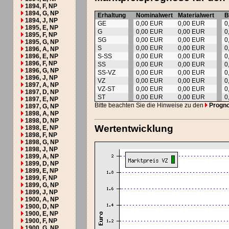
1894, F, NP
1894, G, NP
Erhaltung
Nominalwert
Materialwert
B
1894, J, NP
GE
0,00 EUR
0,00 EUR
0
1895, E, NP
G
0,00 EUR
0,00 EUR
0
1895, F, NP
SG
0,00 EUR
0,00 EUR
0
1895, G, NP
S
0,00 EUR
0,00 EUR
0
1896, A, NP
1896, E, NP
S-SS
0,00 EUR
0,00 EUR
0
1896, F, NP
SS
0,00 EUR
0,00 EUR
0
1896, G, NP
SS-VZ
0,00 EUR
0,00 EUR
0
1896, J, NP
VZ
0,00 EUR
0,00 EUR
0
1897, A, NP
VZ-ST
0,00 EUR
0,00 EUR
0
1897, D, NP
ST
0,00 EUR
0,00 EUR
0
1897, E, NP
Bitte beachten Sie die Hinweise zu den
Progn
1897, G, NP
1898, A, NP
1898, D, NP
Wertentwicklung
1898, E, NP
1898, F, NP
1898, G, NP
1898, J, NP
1899, A, NP
1899, D, NP
1899, E, NP
1899, F, NP
1899, G, NP
1899, J, NP
1900, A, NP
1900, D, NP
1900, E, NP
1900, F, NP
1900, G, NP