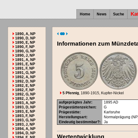
Ka
Home
News
Suche
1890, A, NP
1890, D, NP
1890, E, NP
Informationen zum Münzdeta
1890, F, NP
1890, G, NP
1890, J, NP
1891, A, NP
1891, E, NP
1891, F, NP
1891, G, NP
1892, A, NP
1892, D, NP
1892, E, NP
1892, F, NP
5 Pfennig
, 1890-1915
, Kupfer-Nickel
1892, G, NP
1892, J, NP
aufgeprägtes Jahr
:
1895
AD
1893, A, NP
1893, D, NP
Prägestättenzeichen
:
G
1893, E, NP
Prägestätte
:
Karlsruhe
1893, F, NP
Herstellungsart
:
Normalprägung (NP
1893, G, NP
Eindeutig bestimmbar?
:
Ja
1893, J, NP
1894, A, NP
1894, D, NP
Wertentwicklung
1894, E, NP