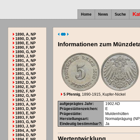
Ka
Home
News
Suche
1890, A, NP
1890, D, NP
1890, E, NP
Informationen zum Münzdeta
1890, F, NP
1890, G, NP
1890, J, NP
1891, A, NP
1891, E, NP
1891, F, NP
1891, G, NP
1892, A, NP
1892, D, NP
1892, E, NP
1892, F, NP
5 Pfennig
, 1890-1915
, Kupfer-Nickel
1892, G, NP
1892, J, NP
aufgeprägtes Jahr
:
1902
AD
1893, A, NP
1893, D, NP
Prägestättenzeichen
:
E
1893, E, NP
Prägestätte
:
Muldenhütten
1893, F, NP
Herstellungsart
:
Normalprägung (NP
1893, G, NP
Eindeutig bestimmbar?
:
Ja
1893, J, NP
1894, A, NP
1894, D, NP
Wertentwicklung
1894, E, NP