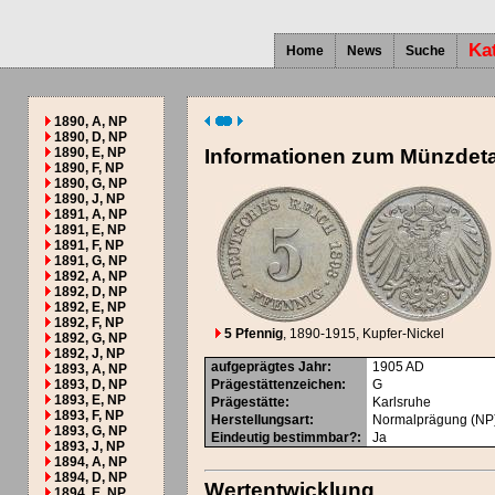
Ka
Home
News
Suche
1890, A, NP
1890, D, NP
1890, E, NP
Informationen zum Münzdeta
1890, F, NP
1890, G, NP
1890, J, NP
1891, A, NP
1891, E, NP
1891, F, NP
1891, G, NP
1892, A, NP
1892, D, NP
1892, E, NP
1892, F, NP
5 Pfennig
, 1890-1915
, Kupfer-Nickel
1892, G, NP
1892, J, NP
aufgeprägtes Jahr
:
1905
AD
1893, A, NP
1893, D, NP
Prägestättenzeichen
:
G
1893, E, NP
Prägestätte
:
Karlsruhe
1893, F, NP
Herstellungsart
:
Normalprägung (NP
1893, G, NP
Eindeutig bestimmbar?
:
Ja
1893, J, NP
1894, A, NP
1894, D, NP
Wertentwicklung
1894, E, NP