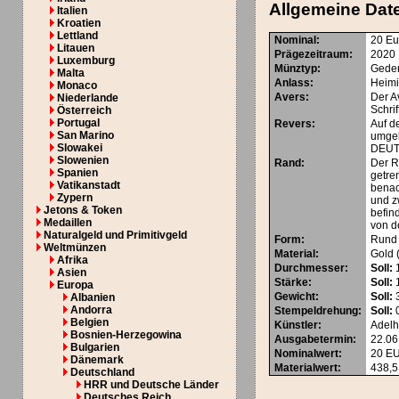
Allgemeine Dat
Italien
Kroatien
Lettland
Nominal
:
20 Eu
Litauen
Prägezeitraum
:
2020
Luxemburg
Münztyp
:
Gede
Malta
Anlass
:
Heimi
Monaco
Avers
:
Der A
Niederlande
Schri
Österreich
Portugal
Revers
:
Auf d
San Marino
umge
Slowakei
DEUTS
Slowenien
Rand
:
Der R
Spanien
getre
Vatikanstadt
benac
Zypern
und z
Jetons & Token
befin
Medaillen
von d
Naturalgeld und Primitivgeld
Form
:
Rund
Weltmünzen
Material
:
Gold 
Afrika
Durchmesser
:
Soll:
Asien
Stärke
:
Soll:
Europa
Gewicht
:
Soll:
3
Albanien
Andorra
Stempeldrehung
:
Soll:
0
Belgien
Künstler
:
Adelh
Bosnien-Herzegowina
Ausgabetermin
:
22.06
Bulgarien
Nominalwert
:
20
E
Dänemark
Materialwert:
438,5
Deutschland
HRR und Deutsche Länder
Deutsches Reich