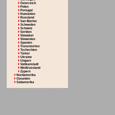
Österreich
Polen
Portugal
Rumänien
Russland
San Marino
Schweden
Schweiz
Serbien
Slowakei
Slowenien
Spanien
Transnistrien
Tschechien
Türkei
Ukraine
Ungarn
Vatikanstadt
Weißrussland
Zypern
Nordamerika
Ozeanien
Südamerika