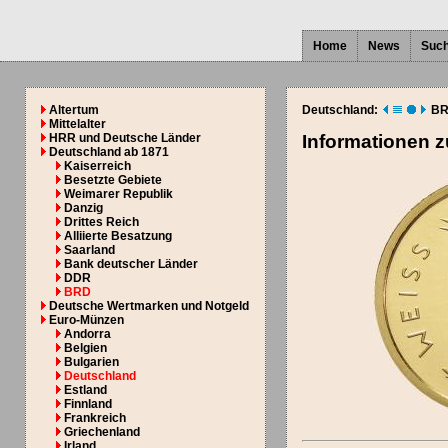
Home
News
Suc
Altertum
Deutschland:
BR
Mittelalter
HRR und Deutsche Länder
Informationen 
Deutschland ab 1871
Kaiserreich
Besetzte Gebiete
Weimarer Republik
Danzig
Drittes Reich
Alliierte Besatzung
Saarland
Bank deutscher Länder
DDR
BRD
Deutsche Wertmarken und Notgeld
Euro-Münzen
Andorra
Belgien
Bulgarien
Deutschland
Estland
Finnland
Frankreich
Griechenland
Irland