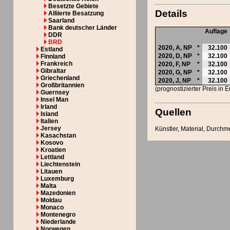
Besetzte Gebiete
Details
Alliierte Besatzung
Saarland
Bank deutscher Länder
Auflage
DDR
BRD
2020,
A
,
NP
*
32.100
Estland
2020,
D
,
NP
*
32.100
Finnland
Frankreich
2020,
F
,
NP
*
32.100
Gibraltar
2020,
G
,
NP
*
32.100
Griechenland
2020,
J
,
NP
*
32.100
Großbritannien
(prognostizierter Preis in 
Guernsey
Insel Man
Irland
Quellen
Island
Italien
Jersey
Künstler, Material, Durch
Kasachstan
Kosovo
Kroatien
Lettland
Liechtenstein
Litauen
Luxemburg
Malta
Mazedonien
Moldau
Monaco
Montenegro
Niederlande
Norwegen