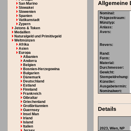
Allgemeine 
San Marino
Slowakei
Slowenien
Nominal
:
Spanien
Prägezeitraum
:
Vatikanstadt
Münztyp
:
Zypern
Anlass
:
Jetons & Token
Avers
:
Medaillen
Naturalgeld und Primitivgeld
Weltmünzen
Afrika
Revers
:
Asien
Europa
Rand
:
Albanien
Form
:
Andorra
Material
:
Belgien
Durchmesser
:
Bosnien-Herzegowina
Gewicht
:
Bulgarien
Stempeldrehung
:
Dänemark
Deutschland
Künstler
:
Estland
Ausgabetermin
:
Finnland
Nominalwert
:
Frankreich
Gibraltar
Griechenland
Großbritannien
Details
Guernsey
Insel Man
Irland
Island
Italien
2023, Wien,
NP
Jersey