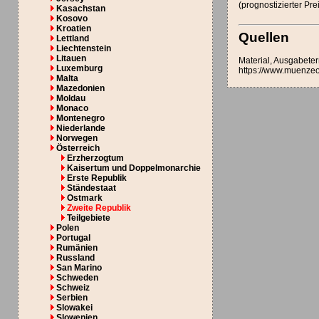
(prognostizierter Pr
Kasachstan
Kosovo
Kroatien
Quellen
Lettland
Liechtenstein
Litauen
Material, Ausgabete
Luxemburg
https://www.muenzeo
Malta
Mazedonien
Moldau
Monaco
Montenegro
Niederlande
Norwegen
Österreich
Erzherzogtum
Kaisertum und Doppelmonarchie
Erste Republik
Ständestaat
Ostmark
Zweite Republik
Teilgebiete
Polen
Portugal
Rumänien
Russland
San Marino
Schweden
Schweiz
Serbien
Slowakei
Slowenien