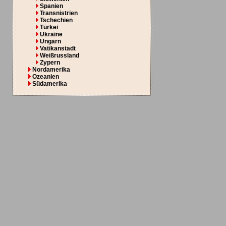
Spanien
Transnistrien
Tschechien
Türkei
Ukraine
Ungarn
Vatikanstadt
Weißrussland
Zypern
Nordamerika
Ozeanien
Südamerika