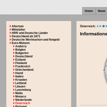
Home
News
Altertum
Österreich:
Mittelalter
HRR und Deutsche Länder
Information
Deutschland ab 1871
Deutsche Wertmarken und Notgeld
Euro-Münzen
Andorra
Belgien
Bulgarien
Deutschland
Estland
Finnland
Frankreich
Griechenland
Irland
Italien
Kroatien
Lettland
Litauen
Luxemburg
Malta
Monaco
Niederlande
Österreich
Portugal