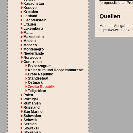
(prognostizierter Pr
Kasachstan
Kosovo
Kroatien
Quellen
Lettland
Liechtenstein
Litauen
Material, Ausgabete
Luxemburg
https://www.muenzeoe
Malta
Mazedonien
Moldau
Monaco
Montenegro
Niederlande
Norwegen
Österreich
Erzherzogtum
Kaisertum und Doppelmonarchie
Erste Republik
Ständestaat
Ostmark
Zweite Republik
Teilgebiete
Polen
Portugal
Rumänien
Russland
San Marino
Schweden
Schweiz
Serbien
Slowakei
Slowenien