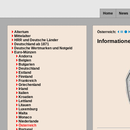
Home
News
Altertum
Österreich:
Mittelalter
HRR und Deutsche Länder
Information
Deutschland ab 1871
Deutsche Wertmarken und Notgeld
Euro-Münzen
Andorra
Belgien
Bulgarien
Deutschland
Estland
Finnland
Frankreich
Griechenland
Irland
Italien
Kroatien
Lettland
Litauen
Luxemburg
Malta
Monaco
Niederlande
Österreich
Portugal