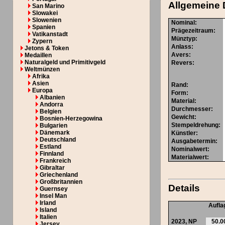
Allgemeine 
San Marino
Slowakei
Slowenien
Nominal
:
Spanien
Prägezeitraum
:
Vatikanstadt
Münztyp
:
Zypern
Anlass
:
Jetons & Token
Avers
:
Medaillen
Naturalgeld und Primitivgeld
Revers
:
Weltmünzen
Afrika
Asien
Rand
:
Europa
Form
:
Albanien
Material
:
Andorra
Durchmesser
:
Belgien
Gewicht
:
Bosnien-Herzegowina
Stempeldrehung
:
Bulgarien
Dänemark
Künstler
:
Deutschland
Ausgabetermin
:
Estland
Nominalwert
:
Finnland
Materialwert:
Frankreich
Gibraltar
Griechenland
Großbritannien
Details
Guernsey
Insel Man
Irland
Aufla
Island
Italien
2023,
NP
50.0
Jersey