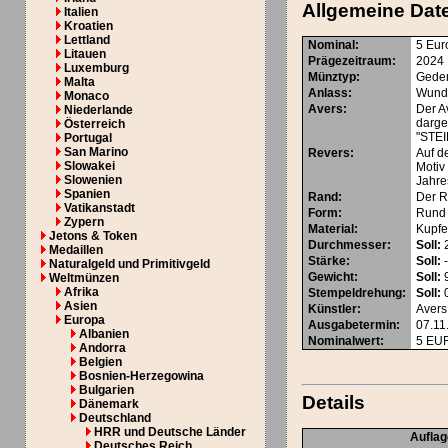
Allgemeine Dat
Italien
Kroatien
Lettland
Nominal
:
5 Eur
Litauen
Prägezeitraum
:
2024
Luxemburg
Münztyp
:
Gede
Malta
Anlass
:
Wunde
Monaco
Avers
:
Der A
Niederlande
darge
Österreich
"STEI
Portugal
San Marino
Revers
:
Auf d
Slowakei
Moti
Slowenien
Jahre
Spanien
Rand
:
Der R
Vatikanstadt
Form
:
Rund
Zypern
Material
:
Kupfe
Jetons & Token
Durchmesser
:
Soll:
Medaillen
Stärke
:
Soll:
Naturalgeld und Primitivgeld
Gewicht
:
Soll:
9
Weltmünzen
Afrika
Stempeldrehung
:
Soll:
0
Asien
Künstler
:
Avers
Europa
Ausgabetermin
:
07.11
Albanien
Nominalwert
:
5
EU
Andorra
Belgien
Bosnien-Herzegowina
Bulgarien
Details
Dänemark
Deutschland
HRR und Deutsche Länder
Aufla
Deutsches Reich