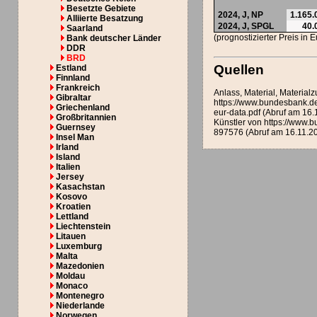
Besetzte Gebiete
2024,
J
,
NP
1.165.
Alliierte Besatzung
2024,
J
,
SPGL
40.
Saarland
(prognostizierter Preis in 
Bank deutscher Länder
DDR
BRD
Quellen
Estland
Finnland
Frankreich
Anlass, Material, Materi
Gibraltar
https://www.bundesbank.d
Griechenland
eur-data.pdf (Abruf am 16.
Großbritannien
Künstler von https://www
Guernsey
897576 (Abruf am 16.11.2
Insel Man
Irland
Island
Italien
Jersey
Kasachstan
Kosovo
Kroatien
Lettland
Liechtenstein
Litauen
Luxemburg
Malta
Mazedonien
Moldau
Monaco
Montenegro
Niederlande
Norwegen