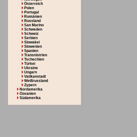
Österreich
Polen
Portugal
Rumänien
Russland
San Marino
Schweden
Schweiz
Serbien
Slowakei
Slowenien
Spanien
Transnistrien
Tschechien
Türkei
Ukraine
Ungarn
Vatikanstadt
Weißrussland
Zypern
Nordamerika
Ozeanien
Südamerika