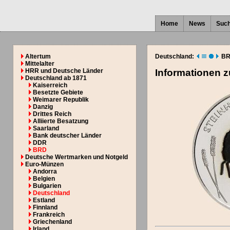
Home
News
Suc
Altertum
Deutschland:
BR
Mittelalter
HRR und Deutsche Länder
Informationen 
Deutschland ab 1871
Kaiserreich
Besetzte Gebiete
Weimarer Republik
Danzig
Drittes Reich
Alliierte Besatzung
Saarland
Bank deutscher Länder
DDR
BRD
Deutsche Wertmarken und Notgeld
Euro-Münzen
Andorra
Belgien
Bulgarien
Deutschland
Estland
Finnland
Frankreich
Griechenland
Irland