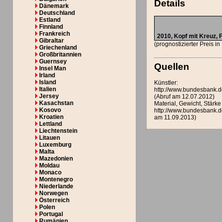
Details
Dänemark
Deutschland
Estland
Finnland
Frankreich
2010,
Kopf mit Kreuz
,
Gibraltar
(prognostizierter Preis i
Griechenland
Großbritannien
Guernsey
Quellen
Insel Man
Irland
Island
Künstler:
Italien
http://www.bundesbank.d
Jersey
(Abruf am 12.07.2012)
Kasachstan
Material, Gewicht, Stär
Kosovo
http://www.bundesbank.
Kroatien
am 11.09.2013)
Lettland
Liechtenstein
Litauen
Luxemburg
Malta
Mazedonien
Moldau
Monaco
Montenegro
Niederlande
Norwegen
Österreich
Polen
Portugal
Rumänien