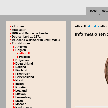
Home
New
Altertum
Albert II.:
Albert 
Mittelalter
HRR und Deutsche Länder
Informationen
Deutschland ab 1871
Deutsche Wertmarken und Notgeld
Euro-Münzen
Andorra
Belgien
Albert II.
Philippe
Bulgarien
Deutschland
Estland
Finnland
Frankreich
Griechenland
Irland
Italien
Kroatien
Lettland
Litauen
Luxemburg
Malta
Monaco
Niederlande