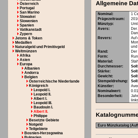
Allgemeine Da
Österreich
Portugal
San Marino
Nominal
:
1 C
Slowakei
Prägezeitraum
:
2010
Slowenien
Münztyp
:
Uml
Spanien
Avers
:
Der
Vatikanstadt
Dane
Zypern
Revers
:
Auf 
Jetons & Token
Mon
Medaillen
und 
Naturalgeld und Primitivgeld
Weltmünzen
Rand
:
Der 
Afrika
Form
:
Run
Asien
Material
:
Stah
Europa
Durchmesser
:
Soll
Albanien
Stärke
:
Soll
Andorra
Gewicht
:
Soll
Belgien
Stempeldrehung
:
Soll
Österreichische Niederlande
Königreich
Künstler
:
Ave
Leopold I.
Nominalwert
:
0.0
Leopold II.
Besonderheit
:
Jah
Albert I.
lin
Leopold III.
Baudouin I.
Albert II.
Katalognumme
Philippe
Besetzte Gebiete
Notgeld
Euro Münzkatalog (Aufl
Teilgebiete
Bosnien-Herzegowina
Bulgarien