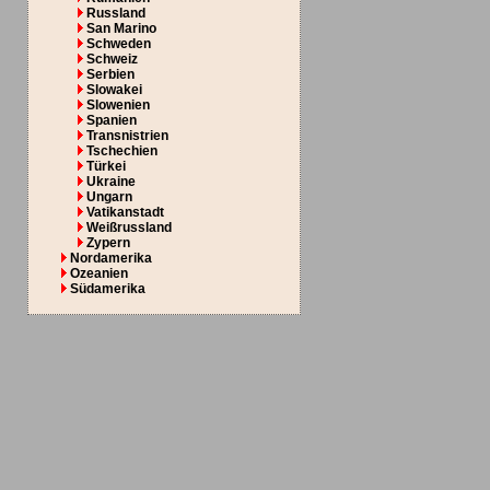
Russland
San Marino
Schweden
Schweiz
Serbien
Slowakei
Slowenien
Spanien
Transnistrien
Tschechien
Türkei
Ukraine
Ungarn
Vatikanstadt
Weißrussland
Zypern
Nordamerika
Ozeanien
Südamerika