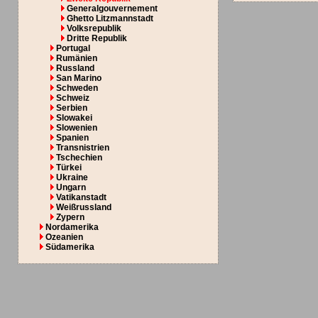
Generalgouvernement
Ghetto Litzmannstadt
Volksrepublik
Dritte Republik
Portugal
Rumänien
Russland
San Marino
Schweden
Schweiz
Serbien
Slowakei
Slowenien
Spanien
Transnistrien
Tschechien
Türkei
Ukraine
Ungarn
Vatikanstadt
Weißrussland
Zypern
Nordamerika
Ozeanien
Südamerika