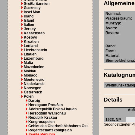
Allgemeine
Großbritannien
Guernsey
Insel Man
Nominal
:
Irland
Prägezeitraum
:
Island
Münztyp
:
Italien
Avers
:
Jersey
Revers
:
Kasachstan
Kosovo
Kroatien
Lettland
Rand
:
Liechtenstein
Form
:
Litauen
Material
:
Luxemburg
Stempeldrehung
Malta
Mazedonien
Moldau
Katalognu
Monaco
Montenegro
Niederlande
Weltmünzkatalog 
Norwegen
Österreich
Polen
Details
Danzig
Herzogtum Preußen
Adelsrepublik Polen-Litauen
Auf
Herzogtum Warschau
Republik Krakau
1923,
NP
Kongresspolen
(prognostizierter P
Gebiet des Oberbefehlshabers Ost
Regentschaftskönigreich
Zweite Republik