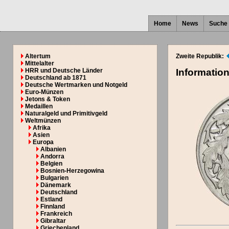
Home
News
Suche
Altertum
Zweite Republik:
Mittelalter
HRR und Deutsche Länder
Informatio
Deutschland ab 1871
Deutsche Wertmarken und Notgeld
Euro-Münzen
Jetons & Token
Medaillen
Naturalgeld und Primitivgeld
Weltmünzen
Afrika
Asien
Europa
Albanien
Andorra
Belgien
Bosnien-Herzegowina
Bulgarien
Dänemark
Deutschland
Estland
Finnland
Frankreich
Gibraltar
Griechenland