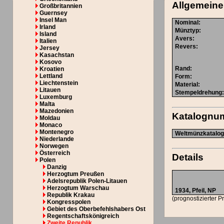
Allgemeine
Großbritannien
Guernsey
Insel Man
Nominal
:
Irland
Münztyp
:
Island
Avers
:
Italien
Revers
:
Jersey
Kasachstan
Kosovo
Rand
:
Kroatien
Lettland
Form
:
Liechtenstein
Material
:
Litauen
Stempeldrehung
Luxemburg
Malta
Mazedonien
Katalognu
Moldau
Monaco
Montenegro
Weltmünzkatalog 
Niederlande
Norwegen
Österreich
Details
Polen
Danzig
Herzogtum Preußen
Adelsrepublik Polen-Litauen
Herzogtum Warschau
1934,
Pfeil
,
NP
Republik Krakau
(prognostizierter P
Kongresspolen
Gebiet des Oberbefehlshabers Ost
Regentschaftskönigreich
Zweite Republik