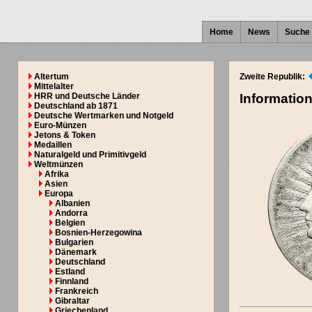
Home
News
Suche
Altertum
Zweite Republik:
Mittelalter
HRR und Deutsche Länder
Informatio
Deutschland ab 1871
Deutsche Wertmarken und Notgeld
Euro-Münzen
Jetons & Token
Medaillen
Naturalgeld und Primitivgeld
Weltmünzen
Afrika
Asien
Europa
Albanien
Andorra
Belgien
Bosnien-Herzegowina
Bulgarien
Dänemark
Deutschland
Estland
Finnland
Frankreich
Gibraltar
Griechenland