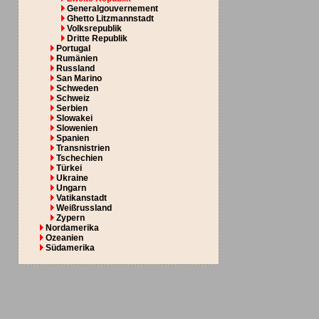
Generalgouvernement
Ghetto Litzmannstadt
Volksrepublik
Dritte Republik
Portugal
Rumänien
Russland
San Marino
Schweden
Schweiz
Serbien
Slowakei
Slowenien
Spanien
Transnistrien
Tschechien
Türkei
Ukraine
Ungarn
Vatikanstadt
Weißrussland
Zypern
Nordamerika
Ozeanien
Südamerika