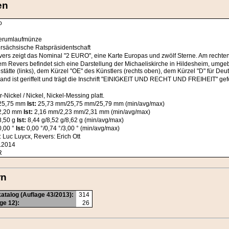
en
o
erumlaufmünze
rsächsische Ratspräsidentschaft
vers zeigt das Nominal "2 EURO", eine Karte Europas und zwölf Sterne. Am rechten
em Revers befindet sich eine Darstellung der Michaeliskirche in Hildesheim, u
stätte (links), dem Kürzel "OE" des Künstlers (rechts oben), dem Kürzel "D" für Deu
and ist geriffelt und trägt die Inschrift "EINIGKEIT UND RECHT UND FREIHEIT" g
-Nickel / Nickel, Nickel-Messing platt.
25,75 mm
Ist:
25,73 mm/25,75 mm/25,79 mm (min/avg/max)
2,20 mm
Ist:
2,16 mm/2,23 mm/2,31 mm (min/avg/max)
,50 g
Ist:
8,44 g/8,52 g/8,62 g (min/avg/max)
,00 °
Ist:
0,00 °/0,74 °/3,00 ° (min/avg/max)
: Luc Luycx, Revers: Erich Ott
.2014
R
rn
atalog (Auflage 43/2013):
314
ge 12):
26