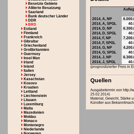
Besetzte Gebiete
Alliierte Besatzung
Aufla
Saarland
Bank deutscher Länder
2014,
A
,
NP
6.000
DDR
2014,
A
,
SPGL
40
BRD
2014,
D
,
NP
6.300
Estland
Finnland
2014,
D
,
SPGL
40
Frankreich
2014,
F
,
NP
7.200
Gibraltar
2014,
F
,
SPGL
40
Griechenland
2014,
G
,
NP
4.200
Großbritannien
2014,
G
,
SPGL
40
Guernsey
2014,
J
,
NP
6.300
Insel Man
2014,
J
,
SPGL
40
Irland
Island
(prognostizierter Preis in 
Italien
Jersey
Kasachstan
Quellen
Kosovo
Kroatien
Ausgabetermin von http:/
Lettland
25.02.2014)
Liechtenstein
Material, Gewicht, Stärk
Litauen
Künstler aus Bekanntmac
Luxemburg
Malta
Mazedonien
Moldau
Monaco
Montenegro
Niederlande
Norwegen