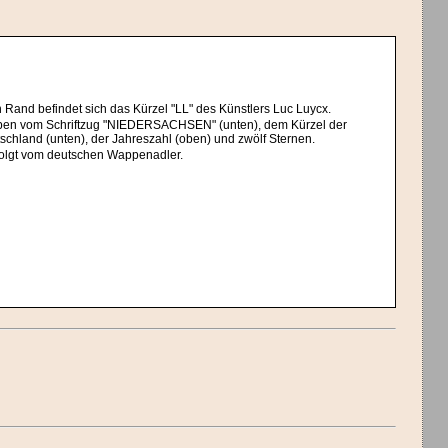
 Rand befindet sich das Kürzel "LL" des Künstlers Luc Luycx.
mgeben vom Schriftzug "NIEDERSACHSEN" (unten), dem Kürzel der
tschland (unten), der Jahreszahl (oben) und zwölf Sternen.
efolgt vom deutschen Wappenadler.