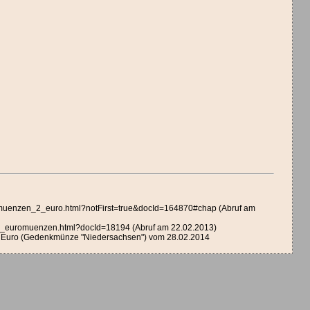
kmuenzen_2_euro.html?notFirst=true&docId=164870#chap (Abruf am
ld_euromuenzen.html?docId=18194 (Abruf am 22.02.2013)
 Euro (Gedenkmünze "Niedersachsen") vom 28.02.2014