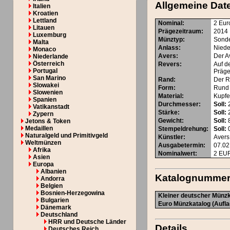
Allgemeine Dat
Italien
Kroatien
Lettland
Nominal
:
2 Eur
Litauen
Prägezeitraum
:
2014
Luxemburg
Münztyp
:
Sond
Malta
Anlass
:
Niede
Monaco
Avers
:
Der A
Niederlande
Österreich
Revers
:
Auf d
Portugal
Präge
San Marino
Rand
:
Der R
Slowakei
Form
:
Rund
Slowenien
Material
:
Kupfer
Spanien
Durchmesser
:
Soll:
Vatikanstadt
Stärke
:
Soll:
Zypern
Gewicht
:
Soll:
8
Jetons & Token
Medaillen
Stempeldrehung
:
Soll:
0
Naturalgeld und Primitivgeld
Künstler
:
Avers
Weltmünzen
Ausgabetermin
:
07.02
Afrika
Nominalwert
:
2
EU
Asien
Europa
Albanien
Katalognumme
Andorra
Belgien
Bosnien-Herzegowina
Kleiner deutscher Münzk
Bulgarien
Euro Münzkatalog (Aufla
Dänemark
Deutschland
HRR und Deutsche Länder
Details
Deutsches Reich