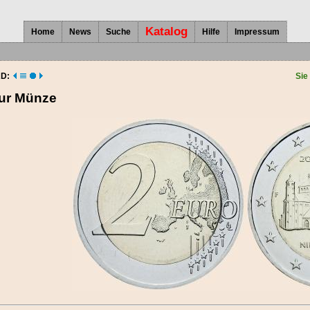
Katalog
Home
News
Suche
Hilfe
Impressum
D:
Sie
zur Münze