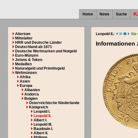
K
Home
News
Suche
Altertum
Leopold II.:
Sie
Mittelalter
HRR und Deutsche Länder
Informationen
Deutschland ab 1871
Deutsche Wertmarken und Notgeld
Euro-Münzen
Jetons & Token
Medaillen
Naturalgeld und Primitivgeld
Weltmünzen
Afrika
Asien
Europa
Albanien
Andorra
Belgien
Österreichische Niederlande
Königreich
Leopold I.
Leopold II.
Albert I.
Leopold III.
Baudouin I.
Albert II.
Philippe