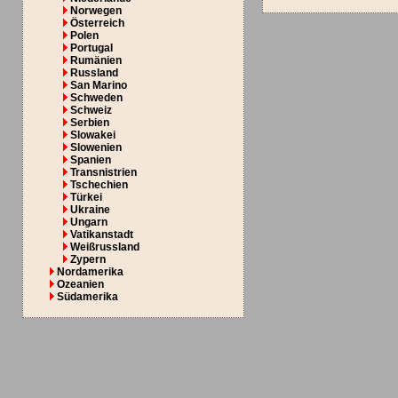
Norwegen
Österreich
Polen
Portugal
Rumänien
Russland
San Marino
Schweden
Schweiz
Serbien
Slowakei
Slowenien
Spanien
Transnistrien
Tschechien
Türkei
Ukraine
Ungarn
Vatikanstadt
Weißrussland
Zypern
Nordamerika
Ozeanien
Südamerika