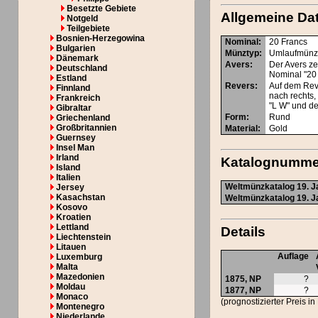
Besetzte Gebiete
Allgemeine Da
Notgeld
Teilgebiete
Bosnien-Herzegowina
Nominal
:
20 Francs
Bulgarien
Münztyp
:
Umlaufmün
Dänemark
Avers
:
Der Avers ze
Deutschland
Nominal "20
Estland
Revers
:
Auf dem Reve
Finnland
nach rechts
Frankreich
"L W" und de
Gibraltar
Form
:
Rund
Griechenland
Großbritannien
Material
:
Gold
Guernsey
Insel Man
Irland
Katalognumme
Island
Italien
Weltmünzkatalog 19. Ja
Jersey
Kasachstan
Weltmünzkatalog 19. Ja
Kosovo
Kroatien
Lettland
Details
Liechtenstein
Litauen
Auflage
Luxemburg
Malta
Mazedonien
1875,
NP
?
Moldau
1877,
NP
?
Monaco
(prognostizierter Preis i
Montenegro
Niederlande