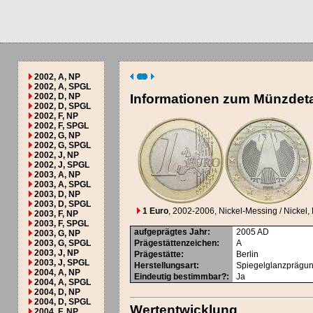
2002, A, NP
2002, A, SPGL
2002, D, NP
Informationen zum Münzdeta
2002, D, SPGL
2002, F, NP
2002, F, SPGL
2002, G, NP
2002, G, SPGL
2002, J, NP
2002, J, SPGL
2003, A, NP
2003, A, SPGL
2003, D, NP
2003, D, SPGL
1 Euro
, 2002-2006
, Nickel-Messing / Nickel, 
2003, F, NP
2003, F, SPGL
aufgeprägtes Jahr
:
2005
AD
2003, G, NP
2003, G, SPGL
Prägestättenzeichen
:
A
2003, J, NP
Prägestätte
:
Berlin
2003, J, SPGL
Herstellungsart
:
Spiegelglanzprägu
2004, A, NP
Eindeutig bestimmbar?
:
Ja
2004, A, SPGL
2004, D, NP
2004, D, SPGL
Wertentwicklung
2004, F, NP