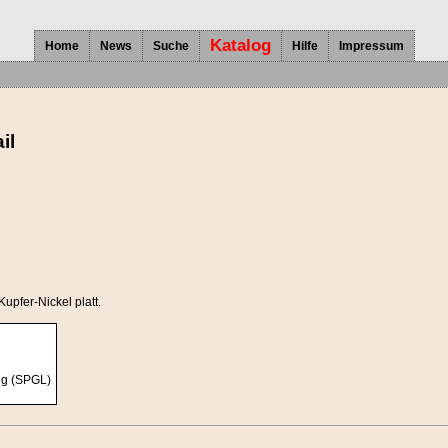
Katalog
Home
News
Suche
Hilfe
Impressum
il
Kupfer-Nickel platt.
ng (SPGL)