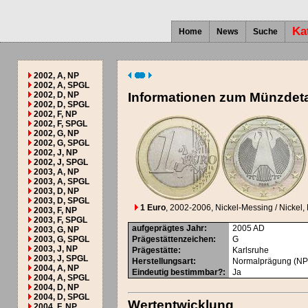
Ka
Home
News
Suche
2002, A, NP
2002, A, SPGL
2002, D, NP
Informationen zum Münzdeta
2002, D, SPGL
2002, F, NP
2002, F, SPGL
2002, G, NP
2002, G, SPGL
2002, J, NP
2002, J, SPGL
2003, A, NP
2003, A, SPGL
2003, D, NP
2003, D, SPGL
1 Euro
, 2002-2006
, Nickel-Messing / Nickel, 
2003, F, NP
2003, F, SPGL
aufgeprägtes Jahr
:
2005
AD
2003, G, NP
2003, G, SPGL
Prägestättenzeichen
:
G
2003, J, NP
Prägestätte
:
Karlsruhe
2003, J, SPGL
Herstellungsart
:
Normalprägung (NP
2004, A, NP
Eindeutig bestimmbar?
:
Ja
2004, A, SPGL
2004, D, NP
2004, D, SPGL
Wertentwicklung
2004, F, NP