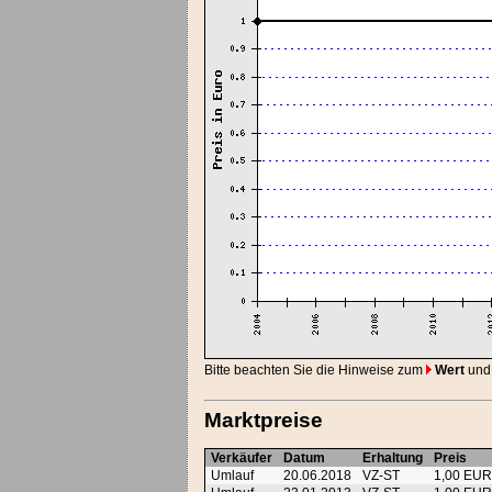
Bitte beachten Sie die Hinweise zum
Wert
und
Marktpreise
Verkäufer
Datum
Erhaltung
Preis
Umlauf
20.06.2018
VZ-ST
1,00 EU