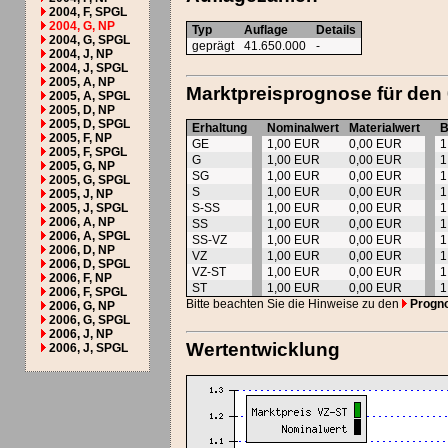
2004, F, SPGL
2004, G, NP
Typ
Auflage
Details
2004, G, SPGL
geprägt
41.650.000
-
2004, J, NP
2004, J, SPGL
2005, A, NP
Marktpreisprognose für den
2005, A, SPGL
2005, D, NP
2005, D, SPGL
Erhaltung
Nominalwert
Materialwert
B
2005, F, NP
GE
1,00 EUR
0,00 EUR
1
2005, F, SPGL
G
1,00 EUR
0,00 EUR
1
2005, G, NP
SG
1,00 EUR
0,00 EUR
1
2005, G, SPGL
S
1,00 EUR
0,00 EUR
1
2005, J, NP
2005, J, SPGL
S-SS
1,00 EUR
0,00 EUR
1
2006, A, NP
SS
1,00 EUR
0,00 EUR
1
2006, A, SPGL
SS-VZ
1,00 EUR
0,00 EUR
1
2006, D, NP
VZ
1,00 EUR
0,00 EUR
1
2006, D, SPGL
VZ-ST
1,00 EUR
0,00 EUR
1
2006, F, NP
ST
1,00 EUR
0,00 EUR
1
2006, F, SPGL
Bitte beachten Sie die Hinweise zu den
Progn
2006, G, NP
2006, G, SPGL
2006, J, NP
Wertentwicklung
2006, J, SPGL