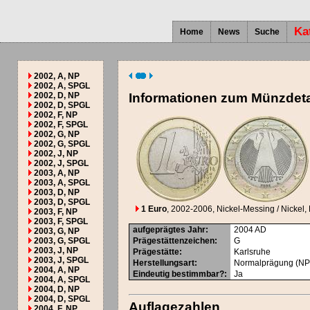
Ka
Home
News
Suche
2002, A, NP
2002, A, SPGL
2002, D, NP
Informationen zum Münzdeta
2002, D, SPGL
2002, F, NP
2002, F, SPGL
2002, G, NP
2002, G, SPGL
2002, J, NP
2002, J, SPGL
2003, A, NP
2003, A, SPGL
2003, D, NP
2003, D, SPGL
1 Euro
, 2002-2006
, Nickel-Messing / Nickel, 
2003, F, NP
2003, F, SPGL
aufgeprägtes Jahr
:
2004
AD
2003, G, NP
2003, G, SPGL
Prägestättenzeichen
:
G
2003, J, NP
Prägestätte
:
Karlsruhe
2003, J, SPGL
Herstellungsart
:
Normalprägung (NP
2004, A, NP
Eindeutig bestimmbar?
:
Ja
2004, A, SPGL
2004, D, NP
2004, D, SPGL
Auflagezahlen
2004, F, NP