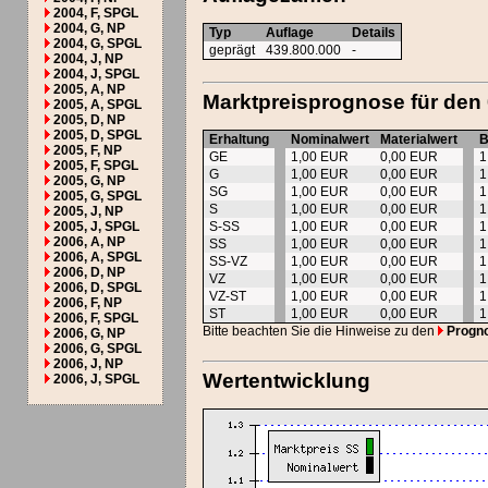
2004, F, SPGL
2004, G, NP
Typ
Auflage
Details
2004, G, SPGL
geprägt
439.800.000
-
2004, J, NP
2004, J, SPGL
2005, A, NP
Marktpreisprognose für den
2005, A, SPGL
2005, D, NP
2005, D, SPGL
Erhaltung
Nominalwert
Materialwert
B
2005, F, NP
GE
1,00 EUR
0,00 EUR
1
2005, F, SPGL
G
1,00 EUR
0,00 EUR
1
2005, G, NP
SG
1,00 EUR
0,00 EUR
1
2005, G, SPGL
S
1,00 EUR
0,00 EUR
1
2005, J, NP
2005, J, SPGL
S-SS
1,00 EUR
0,00 EUR
1
2006, A, NP
SS
1,00 EUR
0,00 EUR
1
2006, A, SPGL
SS-VZ
1,00 EUR
0,00 EUR
1
2006, D, NP
VZ
1,00 EUR
0,00 EUR
1
2006, D, SPGL
VZ-ST
1,00 EUR
0,00 EUR
1
2006, F, NP
ST
1,00 EUR
0,00 EUR
1
2006, F, SPGL
Bitte beachten Sie die Hinweise zu den
Progn
2006, G, NP
2006, G, SPGL
2006, J, NP
Wertentwicklung
2006, J, SPGL