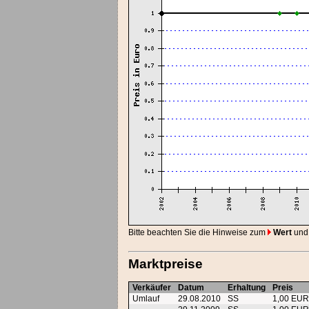
Bitte beachten Sie die Hinweise zum
Wert
und
Marktpreise
Verkäufer
Datum
Erhaltung
Preis
Umlauf
29.08.2010
SS
1,00 EU