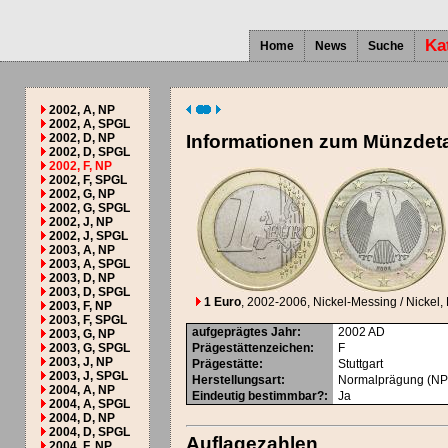
Ka
Home
News
Suche
2002, A, NP
2002, A, SPGL
2002, D, NP
Informationen zum Münzdeta
2002, D, SPGL
2002, F, NP
2002, F, SPGL
2002, G, NP
2002, G, SPGL
2002, J, NP
2002, J, SPGL
2003, A, NP
2003, A, SPGL
2003, D, NP
2003, D, SPGL
1 Euro
, 2002-2006
, Nickel-Messing / Nickel, 
2003, F, NP
2003, F, SPGL
aufgeprägtes Jahr
:
2002
AD
2003, G, NP
2003, G, SPGL
Prägestättenzeichen
:
F
2003, J, NP
Prägestätte
:
Stuttgart
2003, J, SPGL
Herstellungsart
:
Normalprägung (NP
2004, A, NP
Eindeutig bestimmbar?
:
Ja
2004, A, SPGL
2004, D, NP
2004, D, SPGL
Auflagezahlen
2004, F, NP