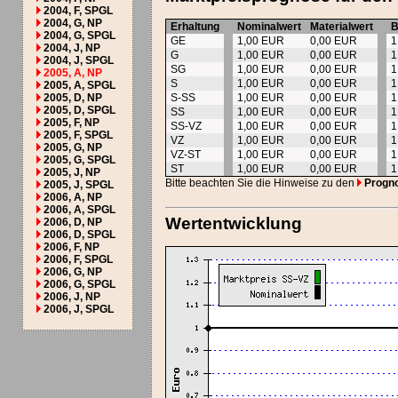
2004, F, SPGL
2004, G, NP
Erhaltung
Nominalwert
Materialwert
B
2004, G, SPGL
GE
1,00 EUR
0,00 EUR
1
2004, J, NP
G
1,00 EUR
0,00 EUR
1
2004, J, SPGL
SG
1,00 EUR
0,00 EUR
1
2005, A, NP
S
1,00 EUR
0,00 EUR
1
2005, A, SPGL
2005, D, NP
S-SS
1,00 EUR
0,00 EUR
1
2005, D, SPGL
SS
1,00 EUR
0,00 EUR
1
2005, F, NP
SS-VZ
1,00 EUR
0,00 EUR
1
2005, F, SPGL
VZ
1,00 EUR
0,00 EUR
1
2005, G, NP
VZ-ST
1,00 EUR
0,00 EUR
1
2005, G, SPGL
ST
1,00 EUR
0,00 EUR
1
2005, J, NP
Bitte beachten Sie die Hinweise zu den
Progn
2005, J, SPGL
2006, A, NP
2006, A, SPGL
Wertentwicklung
2006, D, NP
2006, D, SPGL
2006, F, NP
2006, F, SPGL
2006, G, NP
2006, G, SPGL
2006, J, NP
2006, J, SPGL