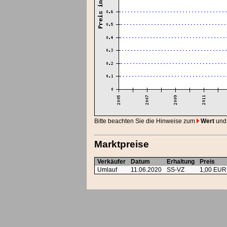
Bitte beachten Sie die Hinweise zum
Wert
und
Marktpreise
Verkäufer
Datum
Erhaltung
Preis
Umlauf
11.06.2020
SS-VZ
1,00 EUR