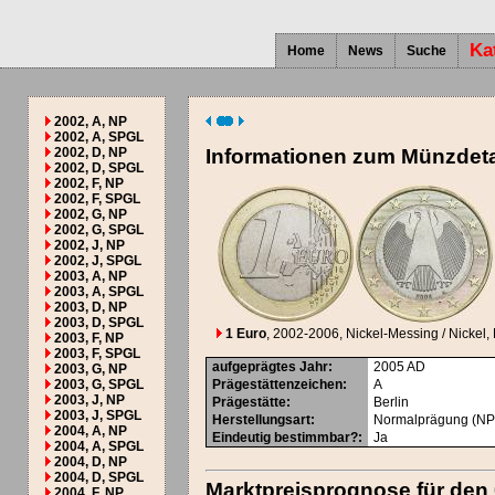
Ka
Home
News
Suche
2002, A, NP
2002, A, SPGL
2002, D, NP
Informationen zum Münzdeta
2002, D, SPGL
2002, F, NP
2002, F, SPGL
2002, G, NP
2002, G, SPGL
2002, J, NP
2002, J, SPGL
2003, A, NP
2003, A, SPGL
2003, D, NP
2003, D, SPGL
1 Euro
, 2002-2006
, Nickel-Messing / Nickel, 
2003, F, NP
2003, F, SPGL
aufgeprägtes Jahr
:
2005
AD
2003, G, NP
2003, G, SPGL
Prägestättenzeichen
:
A
2003, J, NP
Prägestätte
:
Berlin
2003, J, SPGL
Herstellungsart
:
Normalprägung (NP
2004, A, NP
Eindeutig bestimmbar?
:
Ja
2004, A, SPGL
2004, D, NP
2004, D, SPGL
Marktpreisprognose für den
2004, F, NP