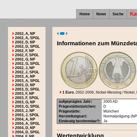
Ka
Home
News
Suche
2002, A, NP
2002, A, SPGL
2002, D, NP
Informationen zum Münzdeta
2002, D, SPGL
2002, F, NP
2002, F, SPGL
2002, G, NP
2002, G, SPGL
2002, J, NP
2002, J, SPGL
2003, A, NP
2003, A, SPGL
2003, D, NP
2003, D, SPGL
1 Euro
, 2002-2006
, Nickel-Messing / Nickel, 
2003, F, NP
2003, F, SPGL
aufgeprägtes Jahr
:
2005
AD
2003, G, NP
2003, G, SPGL
Prägestättenzeichen
:
D
2003, J, NP
Prägestätte
:
München
2003, J, SPGL
Herstellungsart
:
Normalprägung (NP
2004, A, NP
Eindeutig bestimmbar?
:
Ja
2004, A, SPGL
2004, D, NP
2004, D, SPGL
Wertentwicklung
2004, F, NP