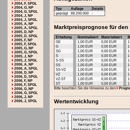
2004, F, SPGL
2004, G, NP
Typ
Auflage
Details
2004, G, SPGL
geprägt
88.200.000
-
2004, J, NP
2004, J, SPGL
2005, A, NP
Marktpreisprognose für den
2005, A, SPGL
2005, D, NP
2005, D, SPGL
Erhaltung
Nominalwert
Materialwert
B
2005, F, NP
GE
1,00 EUR
0,00 EUR
1
2005, F, SPGL
G
1,00 EUR
0,00 EUR
1
2005, G, NP
SG
1,00 EUR
0,00 EUR
1
2005, G, SPGL
S
1,00 EUR
0,00 EUR
1
2005, J, NP
2005, J, SPGL
S-SS
1,00 EUR
0,00 EUR
1
2006, A, NP
SS
1,00 EUR
0,00 EUR
1
2006, A, SPGL
SS-VZ
1,00 EUR
0,00 EUR
1
2006, D, NP
VZ
1,00 EUR
0,00 EUR
1
2006, D, SPGL
VZ-ST
1,00 EUR
0,00 EUR
1
2006, F, NP
ST
1,00 EUR
0,00 EUR
1
2006, F, SPGL
Bitte beachten Sie die Hinweise zu den
Progn
2006, G, NP
2006, G, SPGL
2006, J, NP
Wertentwicklung
2006, J, SPGL