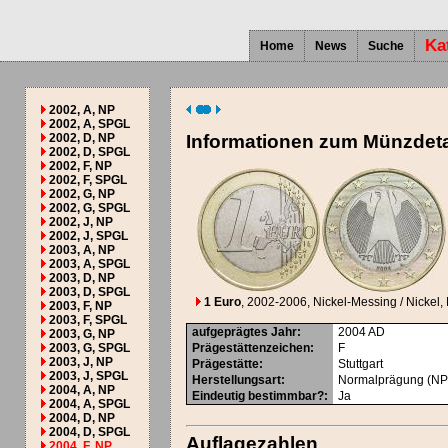
Ka
Home
News
Suche
2002, A, NP
2002, A, SPGL
2002, D, NP
Informationen zum Münzdeta
2002, D, SPGL
2002, F, NP
2002, F, SPGL
2002, G, NP
2002, G, SPGL
2002, J, NP
2002, J, SPGL
2003, A, NP
2003, A, SPGL
2003, D, NP
2003, D, SPGL
1 Euro
, 2002-2006
, Nickel-Messing / Nickel, 
2003, F, NP
2003, F, SPGL
aufgeprägtes Jahr
:
2004
AD
2003, G, NP
2003, G, SPGL
Prägestättenzeichen
:
F
2003, J, NP
Prägestätte
:
Stuttgart
2003, J, SPGL
Herstellungsart
:
Normalprägung (NP
2004, A, NP
Eindeutig bestimmbar?
:
Ja
2004, A, SPGL
2004, D, NP
2004, D, SPGL
Auflagezahlen
2004, F, NP