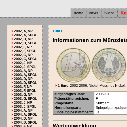
Ka
Home
News
Suche
2002, A, NP
2002, A, SPGL
2002, D, NP
Informationen zum Münzdeta
2002, D, SPGL
2002, F, NP
2002, F, SPGL
2002, G, NP
2002, G, SPGL
2002, J, NP
2002, J, SPGL
2003, A, NP
2003, A, SPGL
2003, D, NP
2003, D, SPGL
1 Euro
, 2002-2006
, Nickel-Messing / Nickel, 
2003, F, NP
2003, F, SPGL
aufgeprägtes Jahr
:
2005
AD
2003, G, NP
2003, G, SPGL
Prägestättenzeichen
:
F
2003, J, NP
Prägestätte
:
Stuttgart
2003, J, SPGL
Herstellungsart
:
Spiegelglanzprägu
2004, A, NP
Eindeutig bestimmbar?
:
Ja
2004, A, SPGL
2004, D, NP
2004, D, SPGL
Wertentwicklung
2004, F, NP