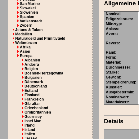
Allgemeine 
San Marino
Slowakei
Slowenien
Nominal
:
Spanien
Prägezeitraum
:
Vatikanstadt
Münztyp
:
Zypern
Anlass
:
Jetons & Token
Avers
:
Medaillen
Naturalgeld und Primitivgeld
Weltmünzen
Revers
:
Afrika
Asien
Rand
:
Europa
Form
:
Albanien
Material
:
Andorra
Durchmesser
:
Belgien
Stärke
:
Bosnien-Herzegowina
Gewicht
:
Bulgarien
Dänemark
Stempeldrehung
:
Deutschland
Künstler
:
Estland
Ausgabetermin
:
Finnland
Nominalwert
:
Frankreich
Materialwert:
Gibraltar
Griechenland
Großbritannien
Guernsey
Details
Insel Man
Irland
Island
Italien
Jersey