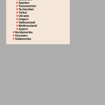
Spanien
Transnistrien
Tschechien
Türkei
Ukraine
Ungarn
Vatikanstadt
Weißrussland
Zypern
Nordamerika
Ozeanien
Südamerika