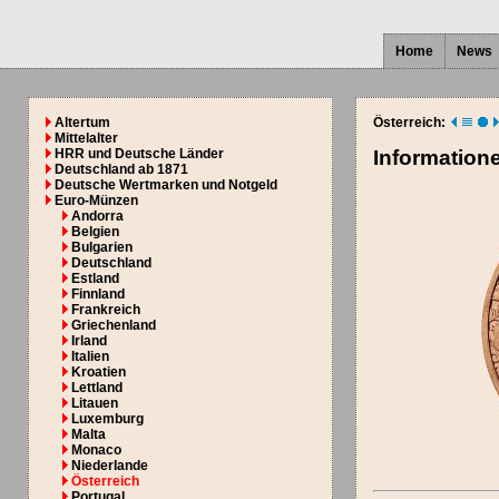
Home
News
Altertum
Österreich:
Mittelalter
HRR und Deutsche Länder
Information
Deutschland ab 1871
Deutsche Wertmarken und Notgeld
Euro-Münzen
Andorra
Belgien
Bulgarien
Deutschland
Estland
Finnland
Frankreich
Griechenland
Irland
Italien
Kroatien
Lettland
Litauen
Luxemburg
Malta
Monaco
Niederlande
Österreich
Portugal