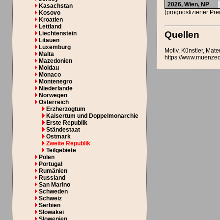
2026, Wien,
NP
Kasachstan
(prognostizierter Pr
Kosovo
Kroatien
Lettland
Quellen
Liechtenstein
Litauen
Luxemburg
Motiv, Künstler, Mat
Malta
https://www.muenzeo
Mazedonien
Moldau
Monaco
Montenegro
Niederlande
Norwegen
Österreich
Erzherzogtum
Kaisertum und Doppelmonarchie
Erste Republik
Ständestaat
Ostmark
Zweite Republik
Teilgebiete
Polen
Portugal
Rumänien
Russland
San Marino
Schweden
Schweiz
Serbien
Slowakei
Slowenien