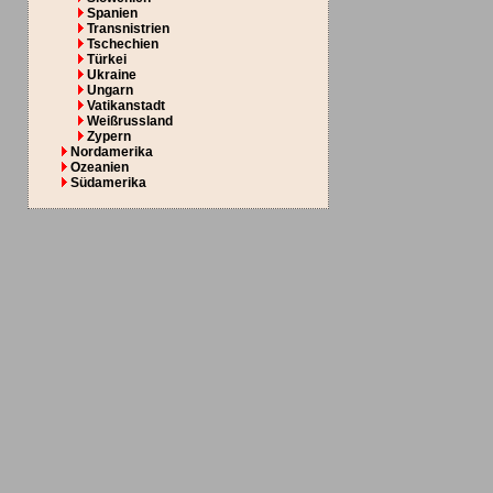
Spanien
Transnistrien
Tschechien
Türkei
Ukraine
Ungarn
Vatikanstadt
Weißrussland
Zypern
Nordamerika
Ozeanien
Südamerika