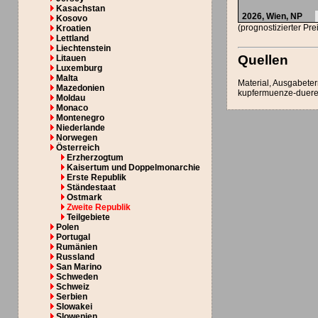
Kasachstan
2026, Wien,
NP
Kosovo
(prognostizierter Pr
Kroatien
Lettland
Liechtenstein
Quellen
Litauen
Luxemburg
Malta
Material, Ausgabeter
Mazedonien
kupfermuenze-duerer
Moldau
Monaco
Montenegro
Niederlande
Norwegen
Österreich
Erzherzogtum
Kaisertum und Doppelmonarchie
Erste Republik
Ständestaat
Ostmark
Zweite Republik
Teilgebiete
Polen
Portugal
Rumänien
Russland
San Marino
Schweden
Schweiz
Serbien
Slowakei
Slowenien