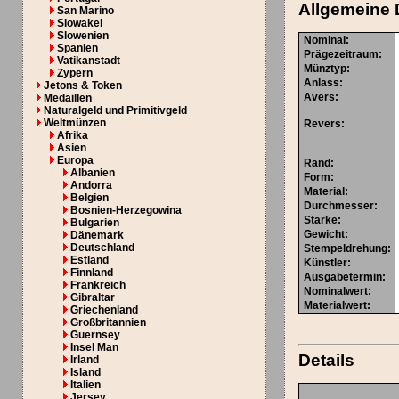
Allgemeine 
San Marino
Slowakei
Slowenien
Nominal
:
Spanien
Prägezeitraum
:
Vatikanstadt
Münztyp
:
Zypern
Anlass
:
Jetons & Token
Avers
:
Medaillen
Naturalgeld und Primitivgeld
Weltmünzen
Revers
:
Afrika
Asien
Europa
Rand
:
Albanien
Form
:
Andorra
Material
:
Belgien
Durchmesser
:
Bosnien-Herzegowina
Stärke
:
Bulgarien
Gewicht
:
Dänemark
Deutschland
Stempeldrehung
:
Estland
Künstler
:
Finnland
Ausgabetermin
:
Frankreich
Nominalwert
:
Gibraltar
Materialwert:
Griechenland
Großbritannien
Guernsey
Insel Man
Details
Irland
Island
Italien
Jersey