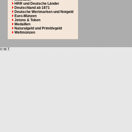
HRR und Deutsche Länder
Deutschland ab 1871
Deutsche Wertmarken und Notgeld
Euro-Münzen
Jetons & Token
Medaillen
Naturalgeld und Primitivgeld
Weltmünzen
© M.T.