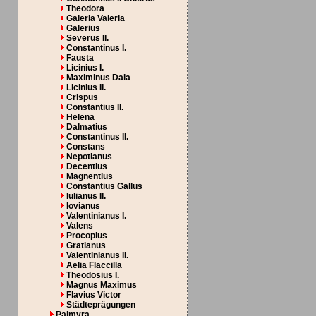
Theodora
Galeria Valeria
Galerius
Severus II.
Constantinus I.
Fausta
Licinius I.
Maximinus Daia
Licinius II.
Crispus
Constantius II.
Helena
Dalmatius
Constantinus II.
Constans
Nepotianus
Decentius
Magnentius
Constantius Gallus
Iulianus II.
Iovianus
Valentinianus I.
Valens
Procopius
Gratianus
Valentinianus II.
Aelia Flaccilla
Theodosius I.
Magnus Maximus
Flavius Victor
Städteprägungen
Palmyra