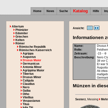
Katalog
Home
News
Suche
Hilfe
Im
Altertum
Ansicht:
Phönizier
Edomiter
Griechen
Informationen z
Kelten
Römer
Name:
Drusus 
Römische Republik
Rolle:
Feldher
Römisches Kaiserreich
Agrippa
Zeitraum:
-15 - -9
Augustus
Beschreibung:
Nero Cl
Drusus Maior
38 vor C
Germanicus
Er war S
Antonia Minor
Augustu
Agrippina Maior
Ab etwa 
Tiberius
maßgebl
Drusus Minor
Germanie
Caligula
Claudius
Münzen in diese
Nero
Galba
Otho
Vitellius
Sesterz
, Messing
Mehr.
Vespasianus
Titus
Iulia Titi