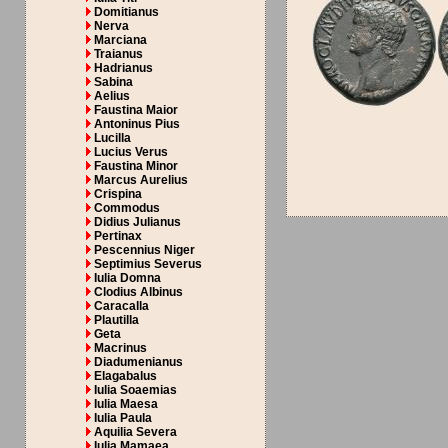
Domitianus
Nerva
Marciana
Traianus
Hadrianus
Sabina
Aelius
Faustina Maior
Antoninus Pius
Lucilla
Lucius Verus
Faustina Minor
Marcus Aurelius
Crispina
Commodus
Didius Julianus
Pertinax
Pescennius Niger
Septimius Severus
Iulia Domna
Clodius Albinus
Caracalla
Plautilla
Geta
Macrinus
Diadumenianus
Elagabalus
Iulia Soaemias
Iulia Maesa
Iulia Paula
Aquilia Severa
Iulia Mamaea