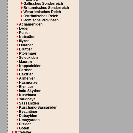
Gallisches Sonderreich
Britannisches Sonderreich
Weströmisches Reich
Oströmisches Reich
Römische Provinzen
Achämeniden
Lyder
Punier
Nabatäer
Illyrer
Lukaner
Bruttier
Ptolemäer
Seleukiden
Mauren
Kappadokier
Parther
Baktrier
Armenier
Hasmonäer
Elymäer
Indo-Skythen
Kuschana
Yaudheya
Sassaniden
Kuschano-Sassaniden
Byzantiner
Dabuyiden
Umayyaden
Pisider
Goten
Mittelalter