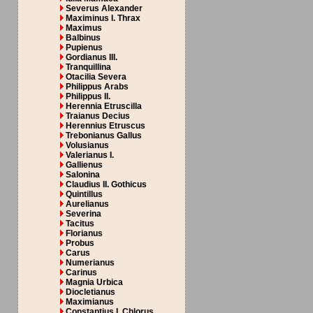
Severus Alexander
Maximinus I. Thrax
Maximus
Balbinus
Pupienus
Gordianus III.
Tranquillina
Otacilia Severa
Philippus Arabs
Philippus II.
Herennia Etruscilla
Traianus Decius
Herennius Etruscus
Trebonianus Gallus
Volusianus
Valerianus I.
Gallienus
Salonina
Claudius II. Gothicus
Quintillus
Aurelianus
Severina
Tacitus
Florianus
Probus
Carus
Numerianus
Carinus
Magnia Urbica
Diocletianus
Maximianus
Constantius I. Chlorus