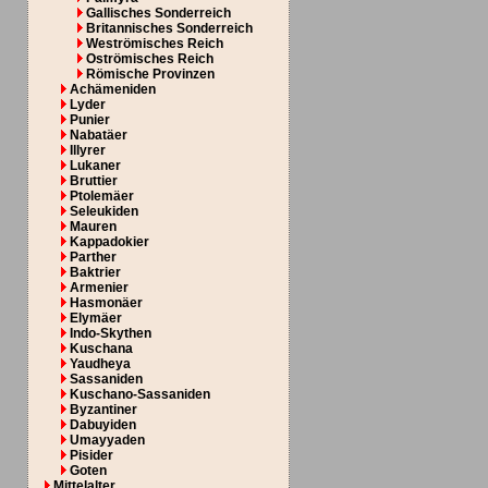
Gallisches Sonderreich
Britannisches Sonderreich
Weströmisches Reich
Oströmisches Reich
Römische Provinzen
Achämeniden
Lyder
Punier
Nabatäer
Illyrer
Lukaner
Bruttier
Ptolemäer
Seleukiden
Mauren
Kappadokier
Parther
Baktrier
Armenier
Hasmonäer
Elymäer
Indo-Skythen
Kuschana
Yaudheya
Sassaniden
Kuschano-Sassaniden
Byzantiner
Dabuyiden
Umayyaden
Pisider
Goten
Mittelalter