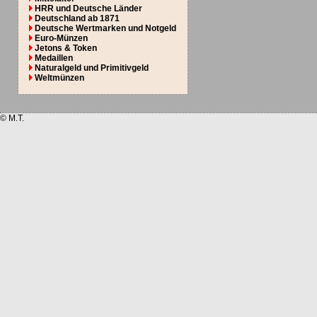
HRR und Deutsche Länder
Deutschland ab 1871
Deutsche Wertmarken und Notgeld
Euro-Münzen
Jetons & Token
Medaillen
Naturalgeld und Primitivgeld
Weltmünzen
© M.T.