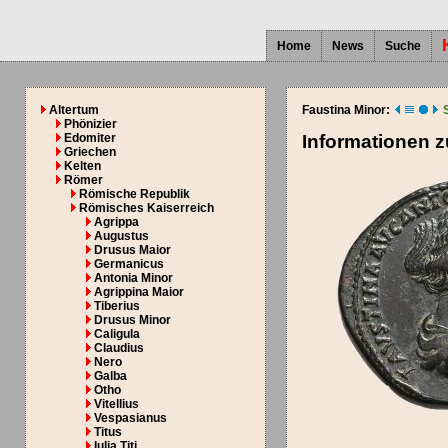
Home
News
Suche
Altertum
Faustina Minor:
Phönizier
Edomiter
Informationen 
Griechen
Kelten
Römer
Römische Republik
Römisches Kaiserreich
Agrippa
Augustus
Drusus Maior
Germanicus
Antonia Minor
Agrippina Maior
Tiberius
Drusus Minor
Caligula
Claudius
Nero
Galba
Otho
Vitellius
Vespasianus
Titus
Iulia Titi