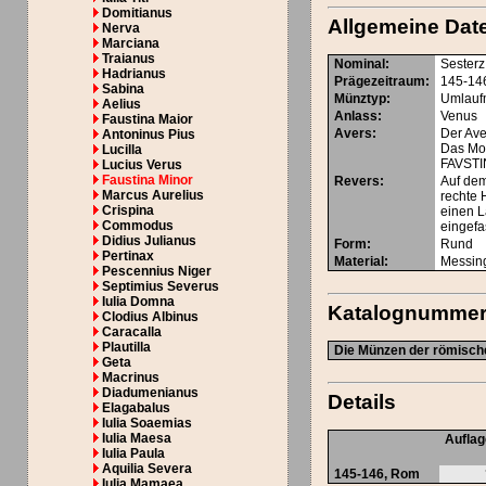
Domitianus
Allgemeine Dat
Nerva
Marciana
Traianus
Nominal
:
Sesterz
Hadrianus
Prägezeitraum
:
145-14
Sabina
Münztyp
:
Umlauf
Aelius
Anlass
:
Venus
Faustina Maior
Avers
:
Der Ave
Antoninus Pius
Das Mot
Lucilla
FAVSTI
Lucius Verus
Faustina Minor
Revers
:
Auf dem
Marcus Aurelius
rechte H
Crispina
einen L
Commodus
eingefa
Didius Julianus
Form
:
Rund
Pertinax
Material
:
Messin
Pescennius Niger
Septimius Severus
Iulia Domna
Katalognumme
Clodius Albinus
Caracalla
Plautilla
Die Münzen der römische
Geta
Macrinus
Diadumenianus
Details
Elagabalus
Iulia Soaemias
Iulia Maesa
Aufla
Iulia Paula
Aquilia Severa
145-146, Rom
Iulia Mamaea