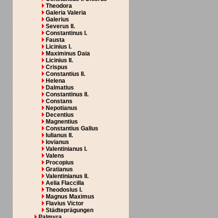
Theodora
Galeria Valeria
Galerius
Severus II.
Constantinus I.
Fausta
Licinius I.
Maximinus Daia
Licinius II.
Crispus
Constantius II.
Helena
Dalmatius
Constantinus II.
Constans
Nepotianus
Decentius
Magnentius
Constantius Gallus
Iulianus II.
Iovianus
Valentinianus I.
Valens
Procopius
Gratianus
Valentinianus II.
Aelia Flaccilla
Theodosius I.
Magnus Maximus
Flavius Victor
Städteprägungen
Palmyra