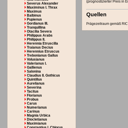
(prognostizierter Preis in 
Severus Alexander
Maximinus I. Thrax
Maximus
Quellen
Balbinus
Pupienus
Gordianus III.
Prägezeitraum gemäß RIC 
Tranquillina
Otacilia Severa
Philippus Arabs
Philippus II.
Herennia Etruscilla
Traianus Decius
Herennius Etruscus
Trebonianus Gallus
Volusianus
Valerianus I.
Gallienus
Salonina
Claudius II. Gothicus
Quintillus
Aurelianus
Severina
Tacitus
Florianus
Probus
Carus
Numerianus
Carinus
Magnia Urbica
Diocletianus
Maximianus
Constantius I. Chlorus