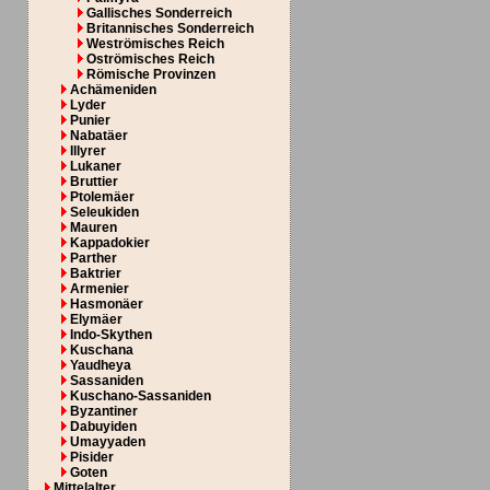
Gallisches Sonderreich
Britannisches Sonderreich
Weströmisches Reich
Oströmisches Reich
Römische Provinzen
Achämeniden
Lyder
Punier
Nabatäer
Illyrer
Lukaner
Bruttier
Ptolemäer
Seleukiden
Mauren
Kappadokier
Parther
Baktrier
Armenier
Hasmonäer
Elymäer
Indo-Skythen
Kuschana
Yaudheya
Sassaniden
Kuschano-Sassaniden
Byzantiner
Dabuyiden
Umayyaden
Pisider
Goten
Mittelalter