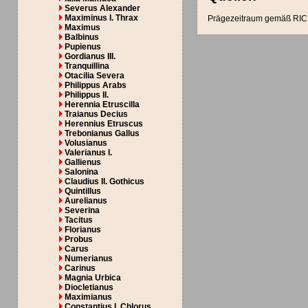
Severus Alexander
Maximinus I. Thrax
Prägezeitraum gemäß RIC 
Maximus
Balbinus
Pupienus
Gordianus III.
Tranquillina
Otacilia Severa
Philippus Arabs
Philippus II.
Herennia Etruscilla
Traianus Decius
Herennius Etruscus
Trebonianus Gallus
Volusianus
Valerianus I.
Gallienus
Salonina
Claudius II. Gothicus
Quintillus
Aurelianus
Severina
Tacitus
Florianus
Probus
Carus
Numerianus
Carinus
Magnia Urbica
Diocletianus
Maximianus
Constantius I. Chlorus