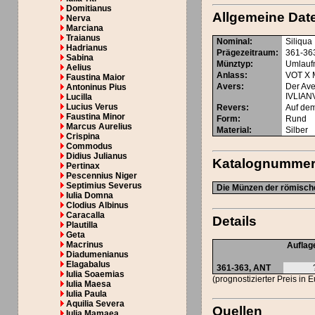
Domitianus
Allgemeine Dat
Nerva
Marciana
Traianus
Nominal
:
Siliqua
Hadrianus
Prägezeitraum
:
361-36
Sabina
Münztyp
:
Umlauf
Aelius
Anlass
:
VOT X 
Faustina Maior
Avers
:
Der Ave
Antoninus Pius
IVLIAN
Lucilla
Lucius Verus
Revers
:
Auf dem
Faustina Minor
Form
:
Rund
Marcus Aurelius
Material
:
Silber
Crispina
Commodus
Didius Julianus
Katalognumme
Pertinax
Pescennius Niger
Septimius Severus
Die Münzen der römische
Iulia Domna
Clodius Albinus
Caracalla
Details
Plautilla
Geta
Macrinus
Auflag
Diadumenianus
Elagabalus
361-363,
ANT
Iulia Soaemias
(prognostizierter Preis in 
Iulia Maesa
Iulia Paula
Aquilia Severa
Quellen
Iulia Mamaea