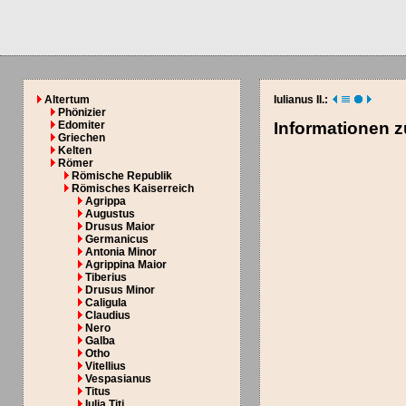
Altertum
Iulianus II.:
Phönizier
Edomiter
Informationen 
Griechen
Kelten
Römer
Römische Republik
Römisches Kaiserreich
Agrippa
Augustus
Drusus Maior
Germanicus
Antonia Minor
Agrippina Maior
Tiberius
Drusus Minor
Caligula
Claudius
Nero
Galba
Otho
Vitellius
Vespasianus
Titus
Iulia Titi