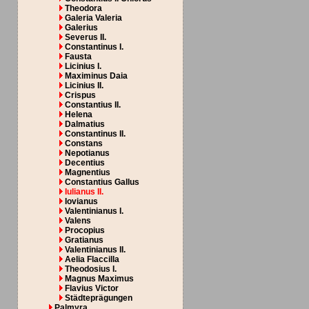
Theodora
Galeria Valeria
Galerius
Severus II.
Constantinus I.
Fausta
Licinius I.
Maximinus Daia
Licinius II.
Crispus
Constantius II.
Helena
Dalmatius
Constantinus II.
Constans
Nepotianus
Decentius
Magnentius
Constantius Gallus
Iulianus II.
Iovianus
Valentinianus I.
Valens
Procopius
Gratianus
Valentinianus II.
Aelia Flaccilla
Theodosius I.
Magnus Maximus
Flavius Victor
Städteprägungen
Palmyra