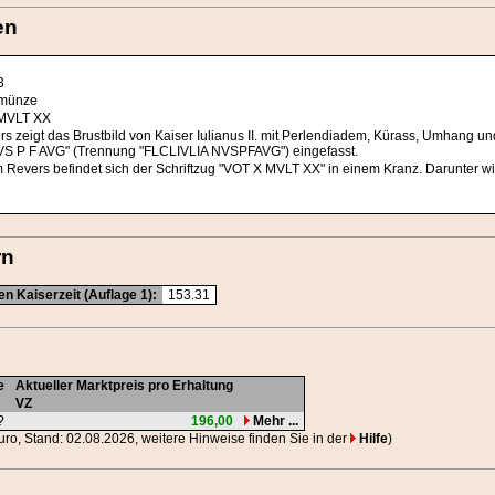
en
3
münze
MVLT XX
rs zeigt das Brustbild von Kaiser Iulianus II. mit Perlendiadem, Kürass, Umhang un
VS P F AVG" (Trennung "FLCLIVLIA NVSPFAVG") eingefasst.
 Revers befindet sich der Schriftzug "VOT X MVLT XX" in einem Kranz. Darunter wir
rn
n Kaiserzeit (Auflage 1):
153.31
e
Aktueller Marktpreis pro Erhaltung
VZ
?
196,00
Mehr ...
Euro, Stand: 02.08.2026, weitere Hinweise finden Sie in der
Hilfe
)