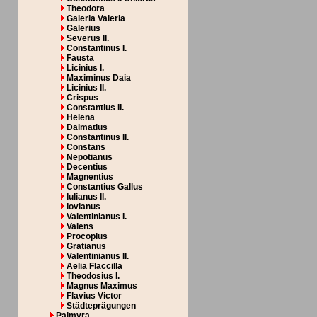
Theodora
Galeria Valeria
Galerius
Severus II.
Constantinus I.
Fausta
Licinius I.
Maximinus Daia
Licinius II.
Crispus
Constantius II.
Helena
Dalmatius
Constantinus II.
Constans
Nepotianus
Decentius
Magnentius
Constantius Gallus
Iulianus II.
Iovianus
Valentinianus I.
Valens
Procopius
Gratianus
Valentinianus II.
Aelia Flaccilla
Theodosius I.
Magnus Maximus
Flavius Victor
Städteprägungen
Palmyra