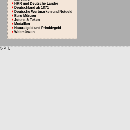
HRR und Deutsche Länder
Deutschland ab 1871
Deutsche Wertmarken und Notgeld
Euro-Münzen
Jetons & Token
Medaillen
Naturalgeld und Primitivgeld
Weltmünzen
© M.T.