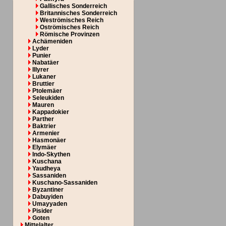
Gallisches Sonderreich
Britannisches Sonderreich
Weströmisches Reich
Oströmisches Reich
Römische Provinzen
Achämeniden
Lyder
Punier
Nabatäer
Illyrer
Lukaner
Bruttier
Ptolemäer
Seleukiden
Mauren
Kappadokier
Parther
Baktrier
Armenier
Hasmonäer
Elymäer
Indo-Skythen
Kuschana
Yaudheya
Sassaniden
Kuschano-Sassaniden
Byzantiner
Dabuyiden
Umayyaden
Pisider
Goten
Mittelalter