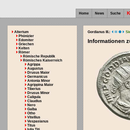
K
Home
News
Suche
Altertum
Gordianus III.:
Si
Phönizier
Edomiter
Informationen 
Griechen
Kelten
Römer
Römische Republik
Römisches Kaiserreich
Agrippa
Augustus
Drusus Maior
Germanicus
Antonia Minor
Agrippina Maior
Tiberius
Drusus Minor
Caligula
Claudius
Nero
Galba
Otho
Vitellius
Vespasianus
Titus
Iulia Titi