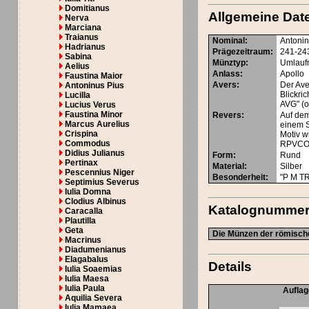
Domitianus
Allgemeine Dat
Nerva
Marciana
Traianus
Nominal
:
Antonin
Hadrianus
Prägezeitraum
:
241-24
Sabina
Münztyp
:
Umlauf
Aelius
Anlass
:
Apollo
Faustina Maior
Avers
:
Der Ave
Antoninus Pius
Blickr
Lucilla
AVG" (
Lucius Verus
Faustina Minor
Revers
:
Auf dem
Marcus Aurelius
einem S
Crispina
Motiv w
Commodus
RPVCOS
Didius Julianus
Form
:
Rund
Pertinax
Material
:
Silber
Pescennius Niger
Besonderheit
:
"P M TR
Septimius Severus
Iulia Domna
Clodius Albinus
Katalognumme
Caracalla
Plautilla
Geta
Die Münzen der römische
Macrinus
Diadumenianus
Elagabalus
Details
Iulia Soaemias
Iulia Maesa
Iulia Paula
Aufla
Aquilia Severa
Iulia Mamaea