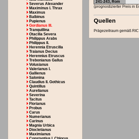
241-243, Rom
Severus Alexander
(prognostizierter Preis in 
Maximinus I. Thrax
Maximus
Balbinus
Quellen
Pupienus
Gordianus III.
Tranquillina
Prägezeitraum gemäß RIC B
Otacilia Severa
Philippus Arabs
Philippus II.
Herennia Etruscilla
Traianus Decius
Herennius Etruscus
Trebonianus Gallus
Volusianus
Valerianus I.
Gallienus
Salonina
Claudius II. Gothicus
Quintillus
Aurelianus
Severina
Tacitus
Florianus
Probus
Carus
Numerianus
Carinus
Magnia Urbica
Diocletianus
Maximianus
Constantius I. Chlorus