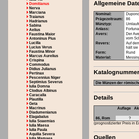
Allgemeine Dat
Domitianus
Nerva
Marciana
Nominal
:
Dupond
Traianus
Prägezeitraum
:
86
Hadrianus
Münztyp
:
Umlauf
Sabina
Anlass
:
Fortun
Aelius
Avers
:
Der Ave
Faustina Maior
vom Sc
Antoninus Pius
Lucilla
Revers
:
Auf dem
Lucius Verus
hält si
Faustina Minor
Form
:
Rund
Marcus Aurelius
Material
:
Messin
Crispina
Commodus
Didius Julianus
Katalognumme
Pertinax
Pescennius Niger
Septimius Severus
Die Münzen der römische
Iulia Domna
Clodius Albinus
Caracalla
Details
Plautilla
Geta
Macrinus
Auflage
Ak
Diadumenianus
Elagabalus
86, Rom
?
Iulia Soaemias
(prognostizierter Preis in 
Iulia Maesa
Iulia Paula
Aquilia Severa
Quellen
Iulia Mamaea