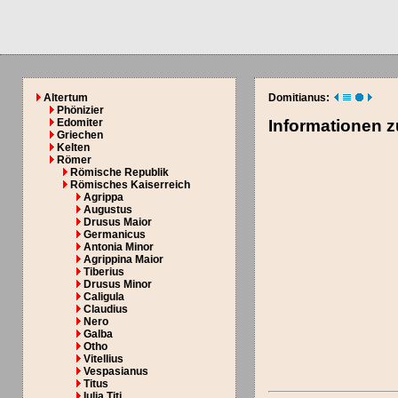
Altertum
Domitianus:
Phönizier
Edomiter
Informationen 
Griechen
Kelten
Römer
Römische Republik
Römisches Kaiserreich
Agrippa
Augustus
Drusus Maior
Germanicus
Antonia Minor
Agrippina Maior
Tiberius
Drusus Minor
Caligula
Claudius
Nero
Galba
Otho
Vitellius
Vespasianus
Titus
Iulia Titi