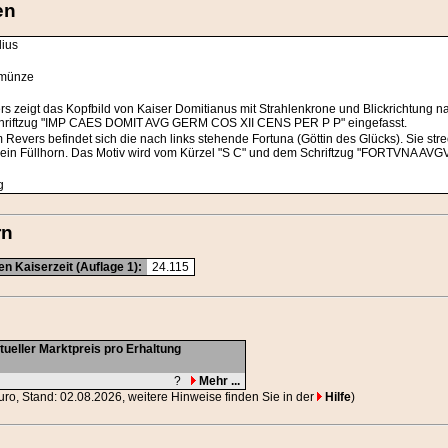
en
ius
münze
a
rs zeigt das Kopfbild von Kaiser Domitianus mit Strahlenkrone und Blickrichtung nac
hriftzug "IMP CAES DOMIT AVG GERM COS XII CENS PER P P" eingefasst.
 Revers befindet sich die nach links stehende Fortuna (Göttin des Glücks). Sie stre
e ein Füllhorn. Das Motiv wird vom Kürzel "S C" und dem Schriftzug "FORTVNA AVGV
g
rn
n Kaiserzeit (Auflage 1):
24.115
tueller Marktpreis pro Erhaltung
?
Mehr ...
Euro, Stand: 02.08.2026, weitere Hinweise finden Sie in der
Hilfe
)