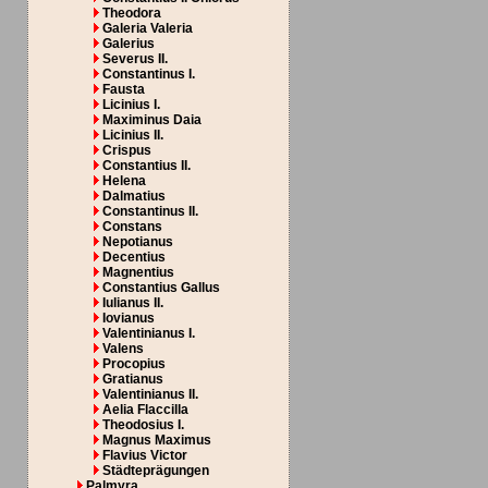
Theodora
Galeria Valeria
Galerius
Severus II.
Constantinus I.
Fausta
Licinius I.
Maximinus Daia
Licinius II.
Crispus
Constantius II.
Helena
Dalmatius
Constantinus II.
Constans
Nepotianus
Decentius
Magnentius
Constantius Gallus
Iulianus II.
Iovianus
Valentinianus I.
Valens
Procopius
Gratianus
Valentinianus II.
Aelia Flaccilla
Theodosius I.
Magnus Maximus
Flavius Victor
Städteprägungen
Palmyra