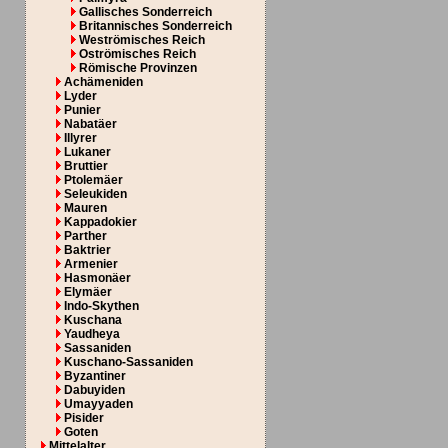
Gallisches Sonderreich
Britannisches Sonderreich
Weströmisches Reich
Oströmisches Reich
Römische Provinzen
Achämeniden
Lyder
Punier
Nabatäer
Illyrer
Lukaner
Bruttier
Ptolemäer
Seleukiden
Mauren
Kappadokier
Parther
Baktrier
Armenier
Hasmonäer
Elymäer
Indo-Skythen
Kuschana
Yaudheya
Sassaniden
Kuschano-Sassaniden
Byzantiner
Dabuyiden
Umayyaden
Pisider
Goten
Mittelalter