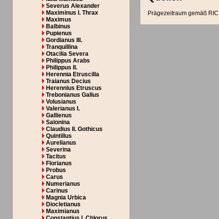
Severus Alexander
Maximinus I. Thrax
Prägezeitraum gemäß RIC 
Maximus
Balbinus
Pupienus
Gordianus III.
Tranquillina
Otacilia Severa
Philippus Arabs
Philippus II.
Herennia Etruscilla
Traianus Decius
Herennius Etruscus
Trebonianus Gallus
Volusianus
Valerianus I.
Gallienus
Salonina
Claudius II. Gothicus
Quintillus
Aurelianus
Severina
Tacitus
Florianus
Probus
Carus
Numerianus
Carinus
Magnia Urbica
Diocletianus
Maximianus
Constantius I. Chlorus