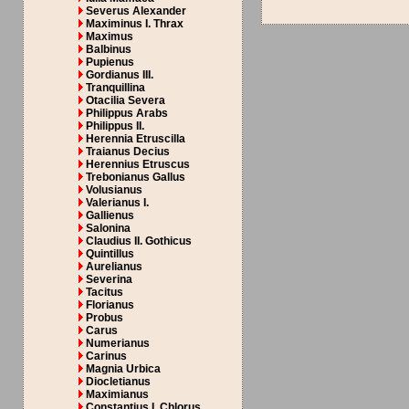
Severus Alexander
Maximinus I. Thrax
Maximus
Balbinus
Pupienus
Gordianus III.
Tranquillina
Otacilia Severa
Philippus Arabs
Philippus II.
Herennia Etruscilla
Traianus Decius
Herennius Etruscus
Trebonianus Gallus
Volusianus
Valerianus I.
Gallienus
Salonina
Claudius II. Gothicus
Quintillus
Aurelianus
Severina
Tacitus
Florianus
Probus
Carus
Numerianus
Carinus
Magnia Urbica
Diocletianus
Maximianus
Constantius I. Chlorus