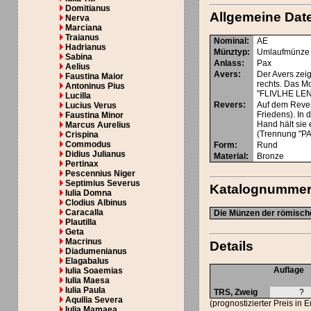
Domitianus
Allgemeine Dat
Nerva
Marciana
Traianus
Nominal
:
AE
Hadrianus
Münztyp
:
Umlaufmünze
Sabina
Anlass
:
Pax
Aelius
Avers
:
Der Avers zeig
Faustina Maior
rechts. Das M
Antoninus Pius
"FLIVLHE LEN
Lucilla
Revers
:
Auf dem Revers
Lucius Verus
Friedens). In 
Faustina Minor
Hand hält sie
Marcus Aurelius
(Trennung "PA
Crispina
Commodus
Form
:
Rund
Didius Julianus
Material
:
Bronze
Pertinax
Pescennius Niger
Septimius Severus
Katalognumme
Iulia Domna
Clodius Albinus
Caracalla
Die Münzen der römische
Plautilla
Geta
Macrinus
Details
Diadumenianus
Elagabalus
Auflage
Iulia Soaemias
Iulia Maesa
Iulia Paula
TRS, Zweig
?
Aquilia Severa
(prognostizierter Preis in 
Iulia Mamaea