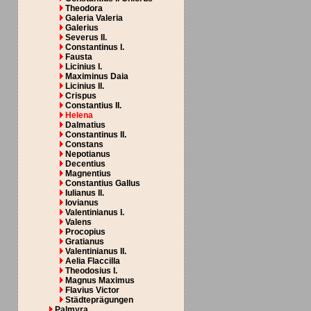
Theodora
Galeria Valeria
Galerius
Severus II.
Constantinus I.
Fausta
Licinius I.
Maximinus Daia
Licinius II.
Crispus
Constantius II.
Helena
Dalmatius
Constantinus II.
Constans
Nepotianus
Decentius
Magnentius
Constantius Gallus
Iulianus II.
Iovianus
Valentinianus I.
Valens
Procopius
Gratianus
Valentinianus II.
Aelia Flaccilla
Theodosius I.
Magnus Maximus
Flavius Victor
Städteprägungen
Palmyra