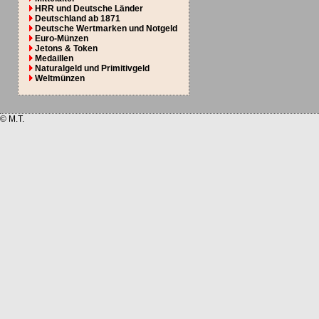
HRR und Deutsche Länder
Deutschland ab 1871
Deutsche Wertmarken und Notgeld
Euro-Münzen
Jetons & Token
Medaillen
Naturalgeld und Primitivgeld
Weltmünzen
© M.T.