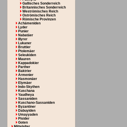
Gallisches Sonderreich
Britannisches Sonderreich
Weströmisches Reich
Oströmisches Reich
Römische Provinzen
Achämeniden
Lyder
Punier
Nabatäer
Illyrer
Lukaner
Bruttier
Ptolemäer
Seleukiden
Mauren
Kappadokier
Parther
Baktrier
Armenier
Hasmonäer
Elymäer
Indo-Skythen
Kuschana
Yaudheya
Sassaniden
Kuschano-Sassaniden
Byzantiner
Dabuyiden
Umayyaden
Pisider
Goten
Mittelalter