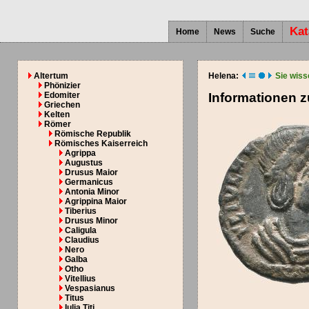
Kat
Home
News
Suche
Altertum
Helena:
Sie wiss
Phönizier
Edomiter
Informationen 
Griechen
Kelten
Römer
Römische Republik
Römisches Kaiserreich
Agrippa
Augustus
Drusus Maior
Germanicus
Antonia Minor
Agrippina Maior
Tiberius
Drusus Minor
Caligula
Claudius
Nero
Galba
Otho
Vitellius
Vespasianus
Titus
Iulia Titi