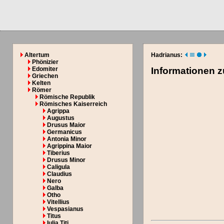
Altertum
Hadrianus:
Phönizier
Edomiter
Informationen 
Griechen
Kelten
Römer
Römische Republik
Römisches Kaiserreich
Agrippa
Augustus
Drusus Maior
Germanicus
Antonia Minor
Agrippina Maior
Tiberius
Drusus Minor
Caligula
Claudius
Nero
Galba
Otho
Vitellius
Vespasianus
Titus
Iulia Titi