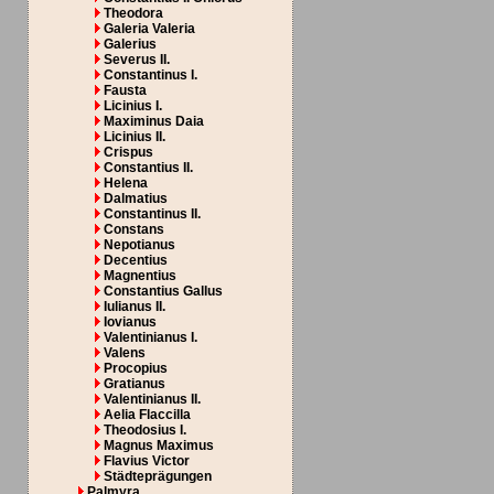
Theodora
Galeria Valeria
Galerius
Severus II.
Constantinus I.
Fausta
Licinius I.
Maximinus Daia
Licinius II.
Crispus
Constantius II.
Helena
Dalmatius
Constantinus II.
Constans
Nepotianus
Decentius
Magnentius
Constantius Gallus
Iulianus II.
Iovianus
Valentinianus I.
Valens
Procopius
Gratianus
Valentinianus II.
Aelia Flaccilla
Theodosius I.
Magnus Maximus
Flavius Victor
Städteprägungen
Palmyra