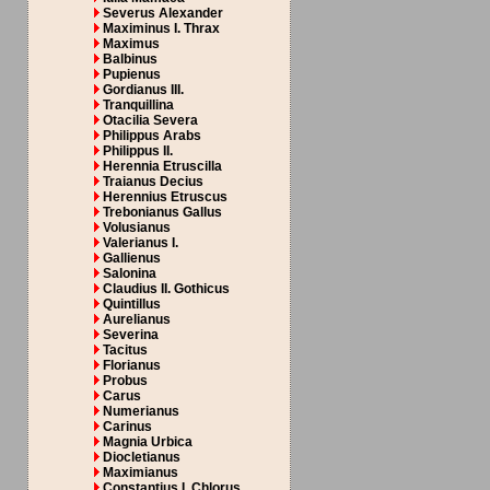
Severus Alexander
Maximinus I. Thrax
Maximus
Balbinus
Pupienus
Gordianus III.
Tranquillina
Otacilia Severa
Philippus Arabs
Philippus II.
Herennia Etruscilla
Traianus Decius
Herennius Etruscus
Trebonianus Gallus
Volusianus
Valerianus I.
Gallienus
Salonina
Claudius II. Gothicus
Quintillus
Aurelianus
Severina
Tacitus
Florianus
Probus
Carus
Numerianus
Carinus
Magnia Urbica
Diocletianus
Maximianus
Constantius I. Chlorus