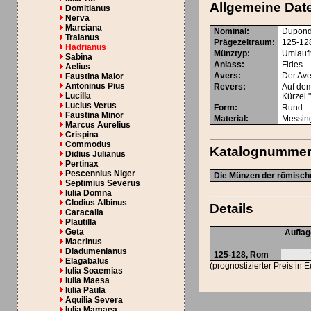
Allgemeine Dat
Domitianus
Nerva
Marciana
Nominal
:
Dupond
Traianus
Prägezeitraum
:
125-12
Hadrianus
Münztyp
:
Umlauf
Sabina
Anlass
:
Fides
Aelius
Avers
:
Der Ave
Faustina Maior
Antoninus Pius
Revers
:
Auf dem
Lucilla
Kürzel "
Lucius Verus
Form
:
Rund
Faustina Minor
Material
:
Messin
Marcus Aurelius
Crispina
Commodus
Katalognumme
Didius Julianus
Pertinax
Pescennius Niger
Die Münzen der römische
Septimius Severus
Iulia Domna
Clodius Albinus
Details
Caracalla
Plautilla
Geta
Aufla
Macrinus
Diadumenianus
125-128, Rom
Elagabalus
(prognostizierter Preis in 
Iulia Soaemias
Iulia Maesa
Iulia Paula
Aquilia Severa
Iulia Mamaea