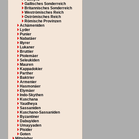
Gallisches Sonderreich
Britannisches Sonderreich
Weströmisches Reich
Oströmisches Reich
Römische Provinzen
Achämeniden
Lyder
Punier
Nabatäer
Illyrer
Lukaner
Bruttier
Ptolemäer
Seleukiden
Mauren
Kappadokier
Parther
Baktrier
Armenier
Hasmonäer
Elymäer
Indo-Skythen
Kuschana
Yaudheya
Sassaniden
Kuschano-Sassaniden
Byzantiner
Dabuyiden
Umayyaden
Pisider
Goten
Mittelalter