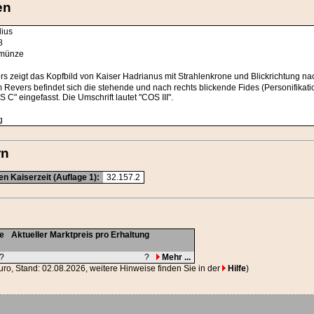
en
ius
8
münze
rs zeigt das Kopfbild von Kaiser Hadrianus mit Strahlenkrone und Blickrichtung 
 Revers befindet sich die stehende und nach rechts blickende Fides (Personifikati
S C" eingefasst. Die Umschrift lautet "COS III".
g
rn
n Kaiserzeit (Auflage 1):
32.157.2
ge
Aktueller Marktpreis pro Erhaltung
?
?
Mehr ...
Euro, Stand: 02.08.2026, weitere Hinweise finden Sie in der
Hilfe
)