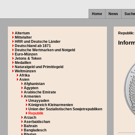
Home
News
Such
Altertum
Republik:
Mittelalter
HRR und Deutsche Länder
Infor
Deutschland ab 1871
Deutsche Wertmarken und Notgeld
Euro-Münzen
Jetons & Token
Medaillen
Naturalgeld und Primitivgeld
Weltmünzen
Afrika
Asien
Afghanistan
Ägypten
Arabische Emirate
Armenien
Umayyaden
Königreich Kleinarmenien
Union der Sozialistischen Sowjetrepubliken
Republik
Arzach
Aserbaidschan
Bahrain
Bangladesch
Bhutan