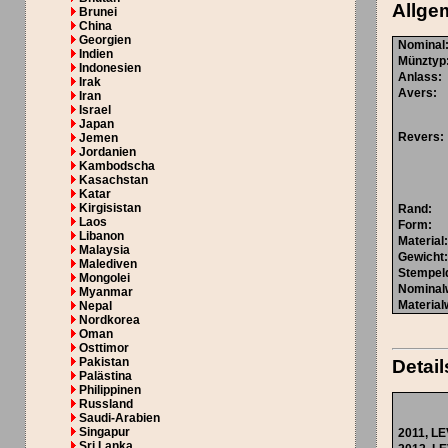
Allge
Brunei
China
Georgien
Nominal
Indien
Münztyp
Indonesien
Anlass
:
Irak
Avers
:
Iran
Israel
Japan
Revers
:
Jemen
Jordanien
Kambodscha
Kasachstan
Katar
Kirgisistan
Rand
:
Laos
Form
:
Libanon
Material
Malaysia
Gewicht
Malediven
Stempel
Mongolei
Nominal
Myanmar
Material
Nepal
Nordkorea
Oman
Osttimor
Pakistan
Detail
Palästina
Philippinen
Russland
Saudi-Arabien
Singapur
2011,
LE
Sri Lanka