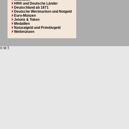
HRR und Deutsche Länder
Deutschland ab 1871
Deutsche Wertmarken und Notgeld
Euro-Münzen
Jetons & Token
Medaillen
Naturalgeld und Primitivgeld
Weltmünzen
© M.T.