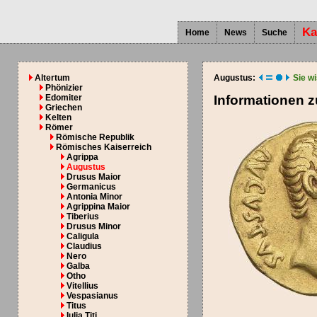
Ka
Home
News
Suche
Altertum
Augustus:
Sie w
Phönizier
Edomiter
Informationen 
Griechen
Kelten
Römer
Römische Republik
Römisches Kaiserreich
Agrippa
Augustus
Drusus Maior
Germanicus
Antonia Minor
Agrippina Maior
Tiberius
Drusus Minor
Caligula
Claudius
Nero
Galba
Otho
Vitellius
Vespasianus
Titus
Iulia Titi