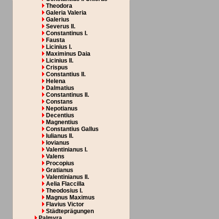
Theodora
Galeria Valeria
Galerius
Severus II.
Constantinus I.
Fausta
Licinius I.
Maximinus Daia
Licinius II.
Crispus
Constantius II.
Helena
Dalmatius
Constantinus II.
Constans
Nepotianus
Decentius
Magnentius
Constantius Gallus
Iulianus II.
Iovianus
Valentinianus I.
Valens
Procopius
Gratianus
Valentinianus II.
Aelia Flaccilla
Theodosius I.
Magnus Maximus
Flavius Victor
Städteprägungen
Palmyra