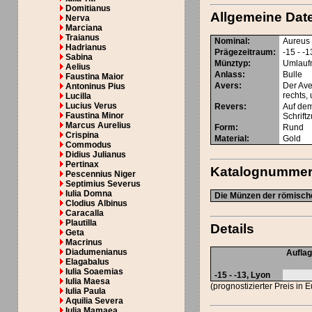
Domitianus
Allgemeine Dat
Nerva
Marciana
Traianus
Nominal
:
Aureus
Hadrianus
Prägezeitraum
:
-15 - -1
Sabina
Münztyp
:
Umlauf
Aelius
Anlass
:
Bulle
Faustina Maior
Avers
:
Der Ave
Antoninus Pius
rechts,
Lucilla
Lucius Verus
Revers
:
Auf dem
Faustina Minor
Schriftz
Marcus Aurelius
Form
:
Rund
Crispina
Material
:
Gold
Commodus
Didius Julianus
Pertinax
Katalognumme
Pescennius Niger
Septimius Severus
Iulia Domna
Die Münzen der römische
Clodius Albinus
Caracalla
Plautilla
Details
Geta
Macrinus
Diadumenianus
Aufla
Elagabalus
Iulia Soaemias
-15 - -13, Lyon
Iulia Maesa
(prognostizierter Preis in 
Iulia Paula
Aquilia Severa
Iulia Mamaea