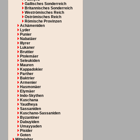
Gallisches Sonderreich
Britannisches Sonderreich
Weströmisches Reich
Oströmisches Reich
Römische Provinzen
Achämeniden
Lyder
Punier
Nabatäer
Illyrer
Lukaner
Bruttier
Ptolemäer
Seleukiden
Mauren
Kappadokier
Parther
Baktrier
Armenier
Hasmonäer
Elymäer
Indo-Skythen
Kuschana
Yaudheya
Sassaniden
Kuschano-Sassaniden
Byzantiner
Dabuyiden
Umayyaden
Pisider
Goten
Mittelalter