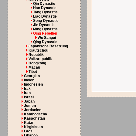
Qin Dynastie
Han Dynastie
Tang Dynastie
Liao Dynastie
Song-Dynastie
Jin Dynastie
Ming Dynastie
Qing Rebellen
Wu Sangui
Qing Dynastie
Japanische Besatzung
Kiautschou
Republik
Volksrepublik
Hongkong
Macau
Tibet
Georgien
Indien
Indonesien
Irak
Iran
Israel
Japan
Jemen
Jordanien
Kambodscha
Kasachstan
Katar
Kirgisistan
Laos
Libanon