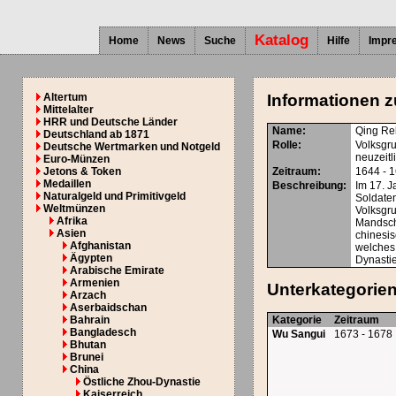
Katalog
Home
News
Suche
Hilfe
Impr
Altertum
Informationen z
Mittelalter
HRR und Deutsche Länder
Name:
Qing Re
Deutschland ab 1871
Rolle:
Volksgr
Deutsche Wertmarken und Notgeld
neuzeit
Euro-Münzen
Jetons & Token
Zeitraum:
1644 - 
Medaillen
Beschreibung:
Im 17. 
Naturalgeld und Primitivgeld
Soldate
Weltmünzen
Volksgr
Afrika
Mandsch
Asien
chinesis
Afghanistan
welches
Ägypten
Dynasti
Arabische Emirate
Armenien
Unterkategorie
Arzach
Aserbaidschan
Bahrain
Kategorie
Zeitraum
Bangladesch
Wu Sangui
1673 - 1678
Bhutan
Brunei
China
Östliche Zhou-Dynastie
Kaiserreich