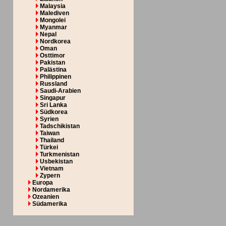
Malaysia
Malediven
Mongolei
Myanmar
Nepal
Nordkorea
Oman
Osttimor
Pakistan
Palästina
Philippinen
Russland
Saudi-Arabien
Singapur
Sri Lanka
Südkorea
Syrien
Tadschikistan
Taiwan
Thailand
Türkei
Turkmenistan
Usbekistan
Vietnam
Zypern
Europa
Nordamerika
Ozeanien
Südamerika