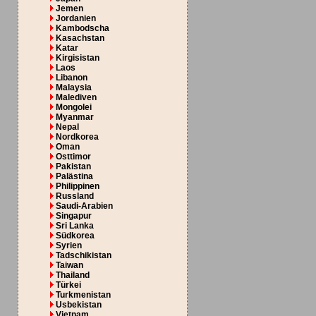
Jemen
Jordanien
Kambodscha
Kasachstan
Katar
Kirgisistan
Laos
Libanon
Malaysia
Malediven
Mongolei
Myanmar
Nepal
Nordkorea
Oman
Osttimor
Pakistan
Palästina
Philippinen
Russland
Saudi-Arabien
Singapur
Sri Lanka
Südkorea
Syrien
Tadschikistan
Taiwan
Thailand
Türkei
Turkmenistan
Usbekistan
Vietnam