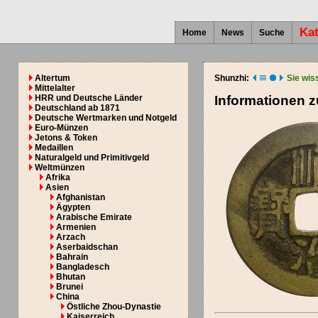
Ka
Home
News
Suche
Altertum
Shunzhi:
Sie wis
Mittelalter
HRR und Deutsche Länder
Informationen 
Deutschland ab 1871
Deutsche Wertmarken und Notgeld
Euro-Münzen
Jetons & Token
Medaillen
Naturalgeld und Primitivgeld
Weltmünzen
Afrika
Asien
Afghanistan
Ägypten
Arabische Emirate
Armenien
Arzach
Aserbaidschan
Bahrain
Bangladesch
Bhutan
Brunei
China
Östliche Zhou-Dynastie
Kaiserreich