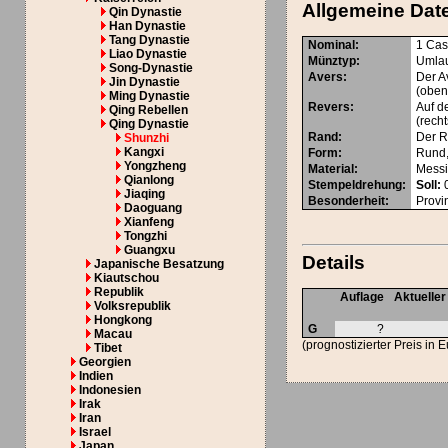
Allgemeine Dat
Qin Dynastie
Han Dynastie
Tang Dynastie
Nominal
:
1 Ca
Liao Dynastie
Münztyp
:
Umla
Song-Dynastie
Avers
:
Der A
Jin Dynastie
(oben 
Ming Dynastie
Revers
:
Auf d
Qing Rebellen
(rech
Qing Dynastie
Rand
:
Der Ra
Shunzhi
Kangxi
Form
:
Rund,
Yongzheng
Material
:
Mess
Qianlong
Stempeldrehung
:
Soll:
0
Jiaqing
Besonderheit
:
Provi
Daoguang
Xianfeng
Tongzhi
Guangxu
Details
Japanische Besatzung
Kiautschou
Republik
Auflage
Aktueller
Volksrepublik
Hongkong
G
?
Macau
(prognostizierter Preis in 
Tibet
Georgien
Indien
Indonesien
Irak
Iran
Israel
Japan