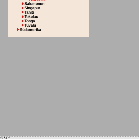
Salomonen
Singapur
Tahiti
Tokelau
Tonga
Tuvalu
Südamerika
© M.T.