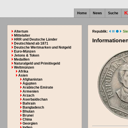
K
Home
News
Suche
Altertum
Republik:
Si
Mittelalter
HRR und Deutsche Länder
Informatione
Deutschland ab 1871
Deutsche Wertmarken und Notgeld
Euro-Münzen
Jetons & Token
Medaillen
Naturalgeld und Primitivgeld
Weltmünzen
Afrika
Asien
Afghanistan
Ägypten
Arabische Emirate
Armenien
Arzach
Aserbaidschan
Bahrain
Bangladesch
Bhutan
Brunei
China
Georgien
Indien