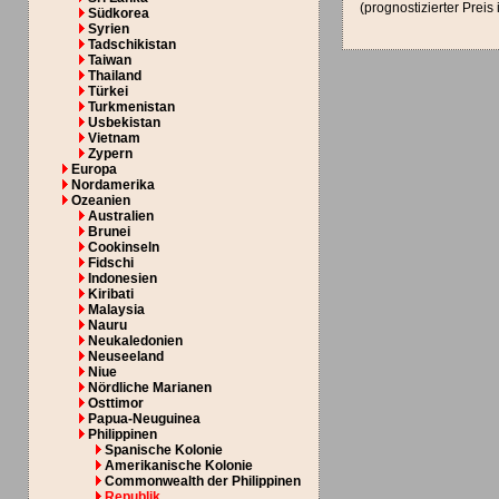
(prognostizierter Preis
Südkorea
Syrien
Tadschikistan
Taiwan
Thailand
Türkei
Turkmenistan
Usbekistan
Vietnam
Zypern
Europa
Nordamerika
Ozeanien
Australien
Brunei
Cookinseln
Fidschi
Indonesien
Kiribati
Malaysia
Nauru
Neukaledonien
Neuseeland
Niue
Nördliche Marianen
Osttimor
Papua-Neuguinea
Philippinen
Spanische Kolonie
Amerikanische Kolonie
Commonwealth der Philippinen
Republik