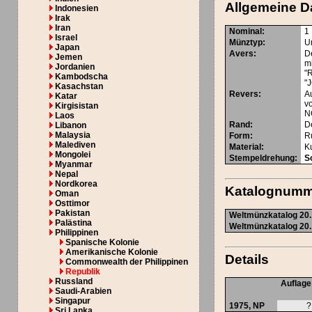
Allgemeine D
Indonesien
Irak
Iran
Nominal
:
1
Israel
Münztyp
:
U
Japan
Avers
:
De
Jemen
m
Jordanien
"
Kambodscha
"
Kasachstan
Revers
:
A
Katar
v
Kirgisistan
N
Laos
Rand
:
De
Libanon
Malaysia
Form
:
R
Malediven
Material
:
K
Mongolei
Stempeldrehung
:
So
Myanmar
Nepal
Nordkorea
Katalognum
Oman
Osttimor
Pakistan
Weltmünzkatalog 20. 
Palästina
Weltmünzkatalog 20. 
Philippinen
Spanische Kolonie
Amerikanische Kolonie
Details
Commonwealth der Philippinen
Republik
Russland
Auflage
Saudi-Arabien
Singapur
1975,
NP
?
Sri Lanka