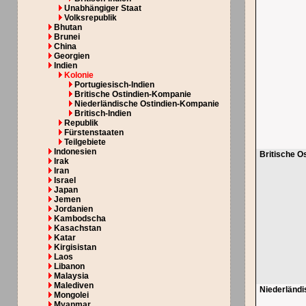
Unabhängiger Staat
Volksrepublik
Bhutan
Brunei
China
Georgien
Indien
Kolonie
Portugiesisch-Indien
Britische Ostindien-Kompanie
Niederländische Ostindien-Kompanie
Britisch-Indien
Republik
Fürstenstaaten
Teilgebiete
Indonesien
Britische O
Irak
Iran
Israel
Japan
Jemen
Jordanien
Kambodscha
Kasachstan
Katar
Kirgisistan
Laos
Libanon
Malaysia
Malediven
Niederländ
Mongolei
Myanmar