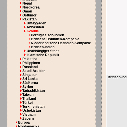
Nepal
Nordkorea
Oman
Osttimor
Pakistan
Umayyaden
Abbasiden
Kolonie
Portugiesisch-Indien
Britische Ostindien-Kompanie
Niederländische Ostindien-Kompanie
Britisch-Indien
Unabhängiger Staat
Islamische Republik
Palästina
Philippinen
Russland
Saudi-Arabien
Singapur
Britisch-Ind
Sri Lanka
Südkorea
Syrien
Tadschikistan
Taiwan
Thailand
Türkei
Turkmenistan
Usbekistan
Vietnam
Zypern
Europa
Nordamerika