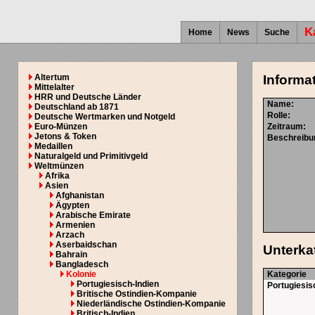
K
Home
News
Suche
Altertum
Informa
Mittelalter
HRR und Deutsche Länder
Name:
Deutschland ab 1871
Rolle:
Deutsche Wertmarken und Notgeld
Euro-Münzen
Zeitraum:
Jetons & Token
Beschreibu
Medaillen
Naturalgeld und Primitivgeld
Weltmünzen
Afrika
Asien
Afghanistan
Ägypten
Arabische Emirate
Armenien
Arzach
Aserbaidschan
Unterka
Bahrain
Bangladesch
Kolonie
Kategorie
Portugiesisch-Indien
Portugiesis
Britische Ostindien-Kompanie
Niederländische Ostindien-Kompanie
Britisch-Indien