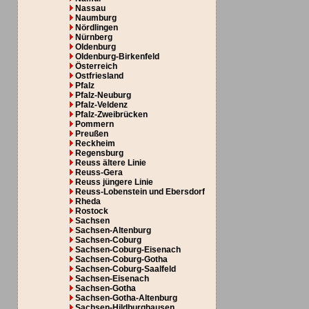
Nassau
Naumburg
Nördlingen
Nürnberg
Oldenburg
Oldenburg-Birkenfeld
Österreich
Ostfriesland
Pfalz
Pfalz-Neuburg
Pfalz-Veldenz
Pfalz-Zweibrücken
Pommern
Preußen
Reckheim
Regensburg
Reuss ältere Linie
Reuss-Gera
Reuss jüngere Linie
Reuss-Lobenstein und Ebersdorf
Rheda
Rostock
Sachsen
Sachsen-Altenburg
Sachsen-Coburg
Sachsen-Coburg-Eisenach
Sachsen-Coburg-Gotha
Sachsen-Coburg-Saalfeld
Sachsen-Eisenach
Sachsen-Gotha
Sachsen-Gotha-Altenburg
Sachsen-Hildburghausen