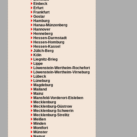
Einbeck
Erfurt
Frankfurt
Goslar
Hamburg
Hanau-Münzenberg
Hannover
Henneberg
Hessen-Darmstadt
Hessen-Homburg
Hessen-Kassel
Jülich-Berg
Köln
Liegnitz-Brieg
Lippe
Löwenstein-Wertheim-Rochefort
Löwenstein-Wertheim-Virneburg
Lübeck
Lüneburg
Magdeburg
Mailand
Mainz
Mansfeld-Vorderort-Eisleben
Mecklenburg
Mecklenburg-Güstrow
Mecklenburg-Schwerin
Mecklenburg-Strelitz
Meißen
Minden
Montfort
Münster
Namur