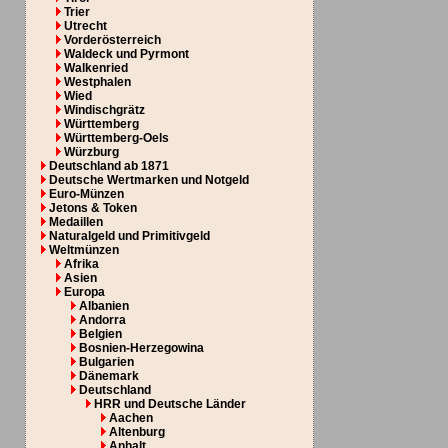
Trier
Utrecht
Vorderösterreich
Waldeck und Pyrmont
Walkenried
Westphalen
Wied
Windischgrätz
Württemberg
Württemberg-Oels
Würzburg
Deutschland ab 1871
Deutsche Wertmarken und Notgeld
Euro-Münzen
Jetons & Token
Medaillen
Naturalgeld und Primitivgeld
Weltmünzen
Afrika
Asien
Europa
Albanien
Andorra
Belgien
Bosnien-Herzegowina
Bulgarien
Dänemark
Deutschland
HRR und Deutsche Länder
Aachen
Altenburg
Anhalt