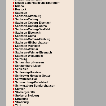
Reuss-Lobenstein und Ebersdorf
Rheda
Rostock
Sachsen
Sachsen-Altenburg
Sachsen-Coburg
Sachsen-Coburg-Eisenach
Sachsen-Coburg-Gotha
Sachsen-Coburg-Saalfeld
Sachsen-Eisenach
Sachsen-Gotha
Sachsen-Gotha-Altenburg
Sachsen-Hildburghausen
Sachsen-Meinigen
Sachsen-Weimar
Sachsen-Weimar-Eisenach
Sachsen-Weißenfels
Salzburg
Schaumburg-Hessen
Schaumburg-Lippe
Schlesien
Schleswig-Holstein
Schleswig-Holstein-Gottorf
Schwäbisch Hall
Schwarzburg-Rudolstadt
Schwarzburg-Sondershausen
Speyer
Stolberg-Roßla
Stolberg-Stolberg
Stralsund
Straßburg
Tirol