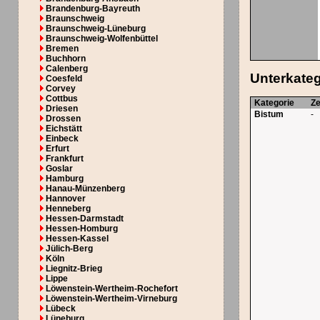
Brandenburg-Bayreuth
Braunschweig
Braunschweig-Lüneburg
Braunschweig-Wolfenbüttel
Bremen
Buchhorn
Calenberg
Unterkate
Coesfeld
Corvey
Cottbus
Kategorie
Z
Driesen
Bistum
-
Drossen
Eichstätt
Einbeck
Erfurt
Frankfurt
Goslar
Hamburg
Hanau-Münzenberg
Hannover
Henneberg
Hessen-Darmstadt
Hessen-Homburg
Hessen-Kassel
Jülich-Berg
Köln
Liegnitz-Brieg
Lippe
Löwenstein-Wertheim-Rochefort
Löwenstein-Wertheim-Virneburg
Lübeck
Lüneburg