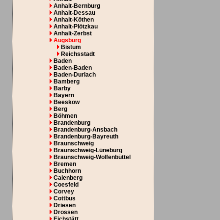
Anhalt-Bernburg
Anhalt-Dessau
Anhalt-Köthen
Anhalt-Plötzkau
Anhalt-Zerbst
Augsburg
Bistum
Reichsstadt
Baden
Baden-Baden
Baden-Durlach
Bamberg
Barby
Bayern
Beeskow
Berg
Böhmen
Brandenburg
Brandenburg-Ansbach
Brandenburg-Bayreuth
Braunschweig
Braunschweig-Lüneburg
Braunschweig-Wolfenbüttel
Bremen
Buchhorn
Calenberg
Coesfeld
Corvey
Cottbus
Driesen
Drossen
Eichstätt