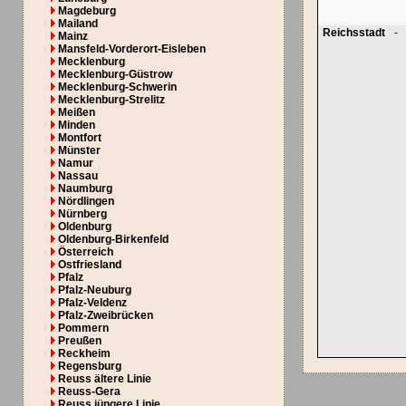
Magdeburg
Mailand
Reichsstadt
-
Mainz
Mansfeld-Vorderort-Eisleben
Mecklenburg
Mecklenburg-Güstrow
Mecklenburg-Schwerin
Mecklenburg-Strelitz
Meißen
Minden
Montfort
Münster
Namur
Nassau
Naumburg
Nördlingen
Nürnberg
Oldenburg
Oldenburg-Birkenfeld
Österreich
Ostfriesland
Pfalz
Pfalz-Neuburg
Pfalz-Veldenz
Pfalz-Zweibrücken
Pommern
Preußen
Reckheim
Regensburg
Reuss ältere Linie
Reuss-Gera
Reuss jüngere Linie