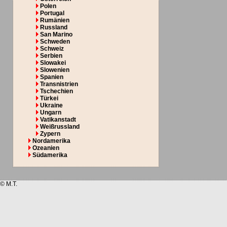
Polen
Portugal
Rumänien
Russland
San Marino
Schweden
Schweiz
Serbien
Slowakei
Slowenien
Spanien
Transnistrien
Tschechien
Türkei
Ukraine
Ungarn
Vatikanstadt
Weißrussland
Zypern
Nordamerika
Ozeanien
Südamerika
© M.T.