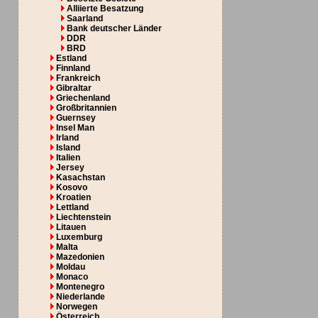
Alliierte Besatzung
Saarland
Bank deutscher Länder
DDR
BRD
Estland
Finnland
Frankreich
Gibraltar
Griechenland
Großbritannien
Guernsey
Insel Man
Irland
Island
Italien
Jersey
Kasachstan
Kosovo
Kroatien
Lettland
Liechtenstein
Litauen
Luxemburg
Malta
Mazedonien
Moldau
Monaco
Montenegro
Niederlande
Norwegen
Österreich