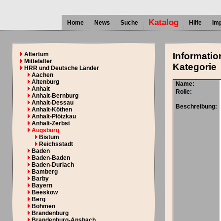
Katalog
Home
News
Suche
Hilfe
Im
Altertum
Informatio
Mittelalter
Kategorie
HRR und Deutsche Länder
Aachen
Altenburg
Name:
Anhalt
Rolle:
Anhalt-Bernburg
Anhalt-Dessau
Beschreibung:
Anhalt-Köthen
Anhalt-Plötzkau
Anhalt-Zerbst
Augsburg
Bistum
Reichsstadt
Baden
Baden-Baden
Baden-Durlach
Bamberg
Barby
Bayern
Beeskow
Berg
Böhmen
Brandenburg
Brandenburg-Ansbach