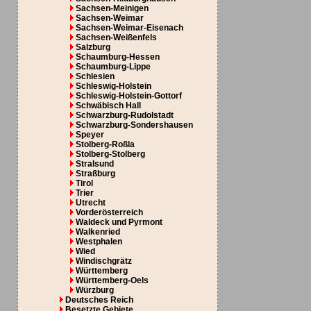
Sachsen-Meinigen
Sachsen-Weimar
Sachsen-Weimar-Eisenach
Sachsen-Weißenfels
Salzburg
Schaumburg-Hessen
Schaumburg-Lippe
Schlesien
Schleswig-Holstein
Schleswig-Holstein-Gottorf
Schwäbisch Hall
Schwarzburg-Rudolstadt
Schwarzburg-Sondershausen
Speyer
Stolberg-Roßla
Stolberg-Stolberg
Stralsund
Straßburg
Tirol
Trier
Utrecht
Vorderösterreich
Waldeck und Pyrmont
Walkenried
Westphalen
Wied
Windischgrätz
Württemberg
Württemberg-Oels
Würzburg
Deutsches Reich
Besetzte Gebiete